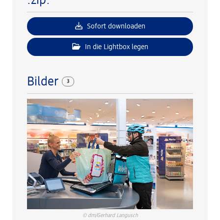
.zip:
Sofort downloaden
In die Lightbox legen
Bilder
3
© dm/Gerhard Langusch