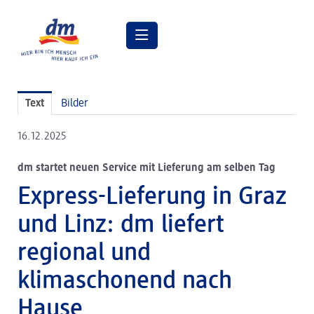
Pressemitteilungen
Text
Bilder
Pressebilder
16.12.2025
dm Geschäftsführung
dm startet neuen Service mit Lieferung am selben Tag
dm Markt
Express-Lieferung in Graz
dm friseurstudio
und Linz: dm liefert
dm kosmetikstudio
regional und
Verantwortung
klimaschonend nach
Lehre bei dm
Hause
Arbeiten bei dm