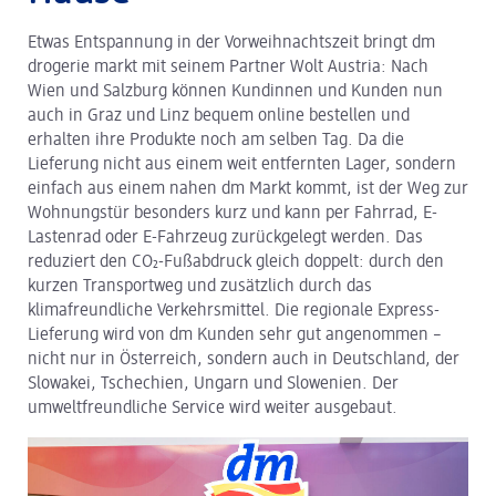
Etwas Entspannung in der Vorweihnachtszeit bringt dm
dm Logistik
drogerie markt mit seinem Partner Wolt Austria: Nach
Wien und Salzburg können Kundinnen und Kunden nun
dm Online Shop
auch in Graz und Linz bequem online bestellen und
PAYBACK
erhalten ihre Produkte noch am selben Tag. Da die
Lieferung nicht aus einem weit entfernten Lager, sondern
Über dm
einfach aus einem nahen dm Markt kommt, ist der Weg zur
Wohnungstür besonders kurz und kann per Fahrrad, E-
Pressekontakt
Lastenrad oder E-Fahrzeug zurückgelegt werden. Das
reduziert den CO₂-Fußabdruck gleich doppelt: durch den
ACTIVE BEAUTY
kurzen Transportweg und zusätzlich durch das
klimafreundliche Verkehrsmittel. Die regionale Express-
Lieferung wird von dm Kunden sehr gut angenommen –
nicht nur in Österreich, sondern auch in Deutschland, der
Slowakei, Tschechien, Ungarn und Slowenien. Der
umweltfreundliche Service wird weiter ausgebaut.