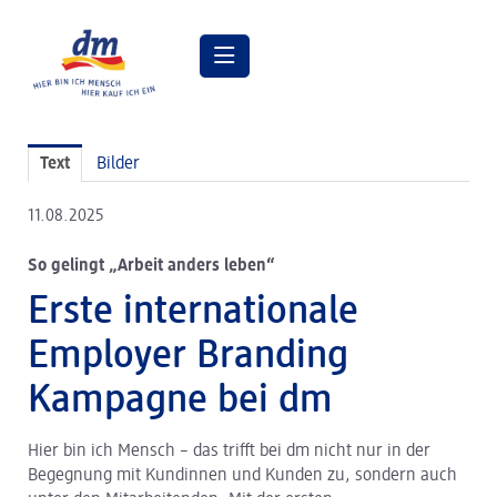
Pressemitteilungen
Text
Bilder
Pressebilder
11.08.2025
dm Geschäftsführung
So gelingt „Arbeit anders leben“
dm Markt
Erste internationale
dm friseurstudio
Employer Branding
dm kosmetikstudio
Kampagne bei dm
Verantwortung
Hier bin ich Mensch – das trifft bei dm nicht nur in der
Lehre bei dm
Begegnung mit Kundinnen und Kunden zu, sondern auch
Arbeiten bei dm