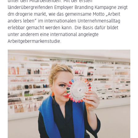
unter den Mitarbeitenden. Mit der ersten
länderübergreifenden Employer Branding Kampagne zeigt
dm Logistik
dm drogerie markt, wie das gemeinsame Motto „Arbeit
anders leben“ im internationalen Unternehmensalltag
dm Online Shop
erlebbar gemacht werden kann. Die Basis dafür bildet
unter anderem eine international angelegte
PAYBACK
Arbeitgebermarkenstudie.
Über dm
Pressekontakt
ACTIVE BEAUTY