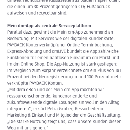
umweltfreundlichere Kassazettel aus blauen Papierrollen,
die einen um 30 Prozent geringeren CO₂-Fußabdruck
aufweisen und recycelbar sind.
Mein dm-App als zentrale Serviceplattform
Parallel dazu gewinnt die Mein dm-App zunehmend an
Bedeutung. Mit Services wie der digitalen Kundenkarte,
PAYBACK Kontenverknüpfung, Online-Terminbuchung,
Express-Abholung und dmLIVE bündelt die App zahlreiche
Funktionen für einen nahtlosen Einkauf im dm Markt und
im dm Online Shop. Die App-Nutzung ist stark gestiegen:
Im Vergleich zum Vorjahr verzeichnete dm ein Plus von 181
Prozent bei den Neuregistrierungen und 100 Prozent mehr
verknüpfte PAYBACK Konten.
„Mit dem eBon und der Mein dm-App möchten wir
ressourcenschonende, kundenorientierte und
zukunftsweisende digitale Lösungen sinnvoll in den Alltag
integrieren“, erklärt Petra Gruber, Ressortleiterin
Marketing & Einkauf und Mitglied der dm Geschäftsleitung.
„Die starke Nutzung zeigt uns, dass unsere Kunden diesen
Weg mit uns gehen.“