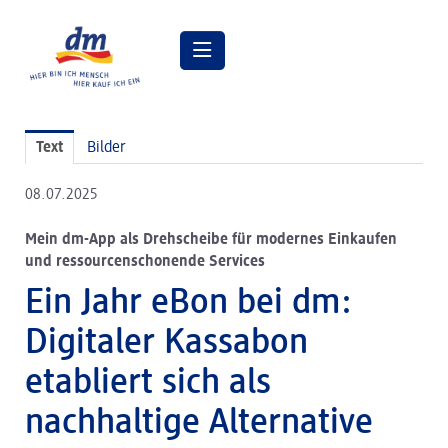
Pressemitteilungen
Text
Bilder
Pressebilder
08.07.2025
dm Geschäftsführung
Mein dm-App als Drehscheibe für modernes Einkaufen
dm Markt
und ressourcenschonende Services
dm friseurstudio
Ein Jahr eBon bei dm:
dm kosmetikstudio
Digitaler Kassabon
Verantwortung
etabliert sich als
Lehre bei dm
nachhaltige Alternative
Arbeiten bei dm