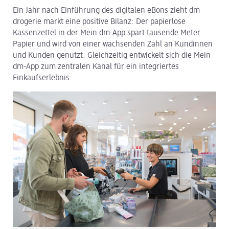
Ein Jahr nach Einführung des digitalen eBons zieht dm
dm Logistik
drogerie markt eine positive Bilanz: Der papierlose
Kassenzettel in der Mein dm-App spart tausende Meter
dm Online Shop
Papier und wird von einer wachsenden Zahl an Kundinnen
und Kunden genutzt. Gleichzeitig entwickelt sich die Mein
PAYBACK
dm-App zum zentralen Kanal für ein integriertes
Einkaufserlebnis.
Über dm
Pressekontakt
ACTIVE BEAUTY