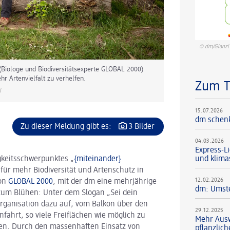
© dm/Glanzl
(Biologe und Biodiversitätsexperte GLOBAL 2000)
r Artenvielfalt zu verhelfen.
Zum 
l
15.07.2026
dm schenk
Zu dieser Meldung gibt es:
3 Bilder
04.03.2026
Express-Li
gkeitsschwerpunktes „
{miteinander}
und klim
 für mehr Biodiversität und Artenschutz in
12.02.2026
on
GLOBAL 2000
, mit der dm eine mehrjährige
dm: Umste
 zum Blühen: Unter dem Slogan „Sei dein
rganisation dazu auf, vom Balkon über den
29.12.2025
fahrt, so viele Freiflächen wie möglich zu
Mehr Ausw
hen. Durch den massenhaften Einsatz von
pflanzlic