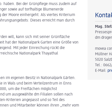
o. haben. Bei der Grünpflege muss zudem auf
nger sowie auf torfhaltige Blumenerde
Konta
 der Moore einhergeht. Als viertes Kriterium
d Nahrungsangebots: Dieses erreicht man durch
Mag. Stef
Pressespr
rden will, kann sich mit seiner Grünfläche
dm droger
eit hat der Nationalpark Garten eine Größe von
igend. Mit jeder Einreichung rückt die
movea co
terreichische Nationalpark Thayathal
Müllner H
5020 Salz
Tel.: 0662
E-Mail:
pr
hen im eigenen Besitz in Nationalpark Gärten.
 in Wals und beim Verteilzentrum in Enns
000, um die Freiflächen möglichst
und um ausgewählte dm Filialen sollen nach
ten-Kriterien angepasst und so Teil des
rinnen und Mitarbeiter können ihren „mehr vom