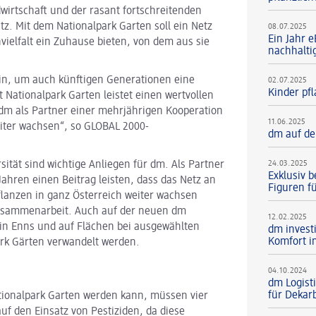
dwirtschaft und der rasant fortschreitenden
tz. Mit dem Nationalpark Garten soll ein Netz
08.07.2025
Ein Jahr e
vielfalt ein Zuhause bieten, von dem aus sie
nachhalti
tein, um auch künftigen Generationen eine
02.07.2025
Kinder pf
Nationalpark Garten leistet einen wertvollen
, dm als Partner einer mehrjährigen Kooperation
11.06.2025
iter wachsen“, so GLOBAL 2000-
dm auf de
ität sind wichtige Anliegen für dm. Als Partner
24.03.2025
Exklusiv b
ahren einen Beitrag leisten, dass das Netz an
Figuren f
lanzen in ganz Österreich weiter wachsen
Zusammenarbeit. Auch auf der neuen dm
12.02.2025
 in Enns und auf Flächen bei ausgewählten
dm investi
Komfort i
park Gärten verwandelt werden.
04.10.2024
dm Logist
für Dekar
tionalpark Garten werden kann, müssen vier
 auf den Einsatz von Pestiziden, da diese