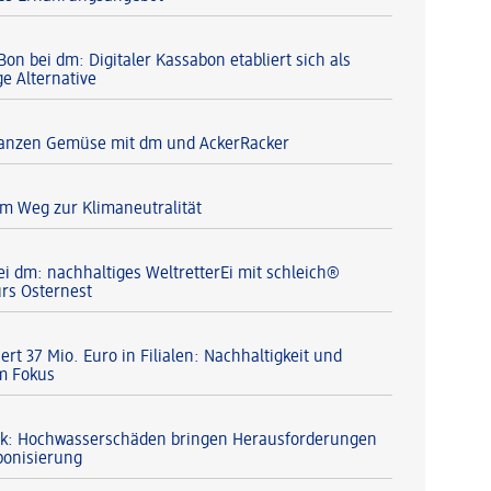
Bon bei dm: Digitaler Kassabon etabliert sich als
ge Alternative
lanzen Gemüse mit dm und AckerRacker
m Weg zur Klimaneutralität
ei dm: nachhaltiges WeltretterEi mit schleich®
ürs Osternest
ert 37 Mio. Euro in Filialen: Nachhaltigkeit und
m Fokus
ik: Hochwasserschäden bringen Herausforderungen
bonisierung