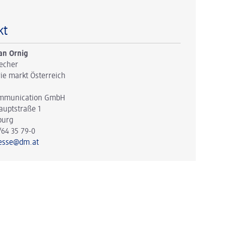
kt
an Ornig
echer
ie markt Österreich
mmunication GmbH
auptstraße 1
burg
/64 35 79-0
esse@dm.at