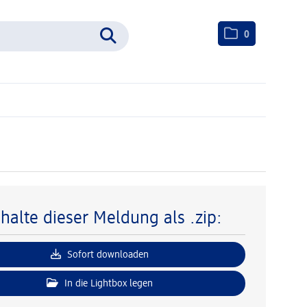
0
nhalte dieser Meldung als .zip:
Sofort downloaden
In die Lightbox legen