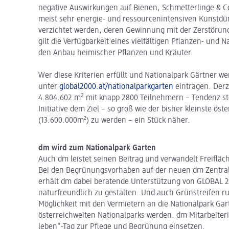
negative Auswirkungen auf Bienen, Schmetterlinge & C
meist sehr energie- und ressourcenintensiven Kunstdü
verzichtet werden, deren Gewinnung mit der Zerstörung
gilt die Verfügbarkeit eines vielfältigen Pflanzen- un
den Anbau heimischer Pflanzen und Kräuter.
Wer diese Kriterien erfüllt und Nationalpark Gärtner we
unter
global2000.at/nationalparkgarten
eintragen. Derz
2
4.804.602 m
mit knapp 2800 Teilnehmern – Tendenz ste
Initiative dem Ziel – so groß wie der bisher kleinste ös
(13.600.000m²) zu werden – ein Stück näher.
dm wird zum Nationalpark Garten
Auch dm leistet seinen Beitrag und verwandelt Freifläc
Bei den Begrünungsvorhaben auf der neuen dm Zentrale
erhält dm dabei beratende Unterstützung von GLOBAL 2
naturfreundlich zu gestalten. Und auch Grünstreifen r
Möglichkeit mit den Vermietern an die Nationalpark Gar
österreichweiten Nationalparks werden. dm Mitarbeite
leben“-Tag zur Pflege und Begrünung einsetzen.