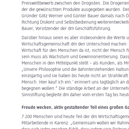
Preiswettbewerb zwischen den Drogisten. Die Drogerien
der die gewünschten Produkte ausgegeben wurden. De
Gründer Götz Werner und Günter Bauer damals nach Ös
Richtung Diskont und Selbstbedienung weiterentwickelte
Bauer, Vorsitzender der dm Geschäftsführung.
Darüber hinaus seien es aber insbesondere die Werte u
Wirtschaftsgemeinschaft dm den Unterschied machen:
Wirtschaft für den Menschen da ist, nicht der Mensch 
sein muss als Wachstum und Gewinnorientierung. Dass
Menschen in den Mittelpunkt stellt – als Kunden, als Mi
„Unsere Philosophie und die dahinterstehenden Haltun
einzigartig und sie haben bis heute nicht an Strahlkraft
Mensch. Hier kauf ich ein.‘ erinnert uns tagtäglich an d
begegnen wollen.“ Die ständige Arbeit an der Untern
Sinnstiftung begleite dm daher vom ersten Tag bis heut
Freude wecken, aktiv gestaltender Teil eines großen G
7.200 Menschen sind heute Teil der dm Wirtschaftsgeme
Mitarbeitende in Karenz. „Gemeinsam wollen wir Rahme