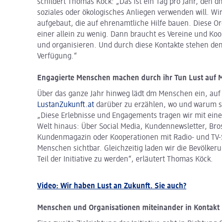
schildert Thomas Köck: „Das ist ein Tag pro Jahr, den d
soziales oder ökologisches Anliegen verwenden will. W
aufgebaut, die auf ehrenamtliche Hilfe bauen. Diese Or
einer allein zu wenig. Dann braucht es Vereine und 
und organisieren. Und durch diese Kontakte stehen den
Verfügung.“
Engagierte Menschen machen durch ihr Tun Lust auf M
Über das ganze Jahr hinweg lädt dm Menschen ein, auf
LustanZukunft.at
darüber zu erzählen, wo und warum si
„Diese Erlebnisse und Engagements tragen wir mit ein
Welt hinaus: Über Social Media, Kundennewsletter, Br
Kundenmagazin oder Kooperationen mit Radio- und TV-
Menschen sichtbar. Gleichzeitig laden wir die Bevölker
Teil der Initiative zu werden“, erläutert Thomas Köck.
Video: Wir haben Lust an Zukunft. Sie auch?
Menschen und Organisationen miteinander in Kontakt