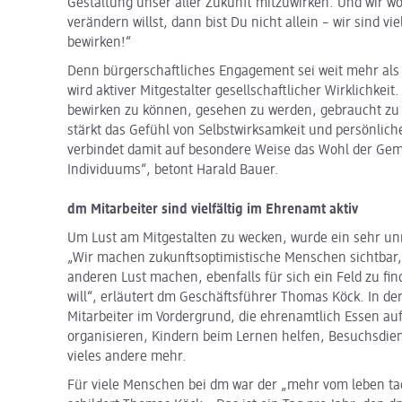
Gestaltung unser aller Zukunft mitzuwirken. Und wir w
verändern willst, dann bist Du nicht allein – wir sind 
bewirken!“
Denn bürgerschaftliches Engagement sei weit mehr als ei
wird aktiver Mitgestalter gesellschaftlicher Wirklichke
bewirken zu können, gesehen zu werden, gebraucht zu
stärkt das Gefühl von Selbstwirksamkeit und persönli
verbindet damit auf besondere Weise das Wohl der Ge
Individuums“, betont Harald Bauer.
dm Mitarbeiter sind vielfältig im Ehrenamt aktiv
Um Lust am Mitgestalten zu wecken, wurde ein sehr un
„Wir machen zukunftsoptimistische Menschen sichtbar,
anderen Lust machen, ebenfalls für sich ein Feld zu fi
will“, erläutert dm Geschäftsführer Thomas Köck. In 
Mitarbeiter im Vordergrund, die ehrenamtlich Essen a
organisieren, Kindern beim Lernen helfen, Besuchsdi
vieles andere mehr.
Für viele Menschen bei dm war der „mehr vom leben tag“