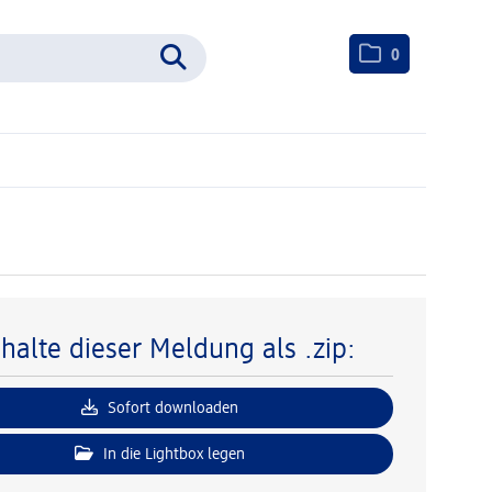
0
nhalte dieser Meldung als .zip:
Sofort downloaden
In die Lightbox legen