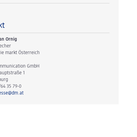
kt
an Ornig
echer
ie markt Österreich
mmunication GmbH
auptstraße 1
burg
/64 35 79-0
esse@dm.at