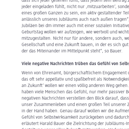
dass sich jeder gesehen fühlt, dass jedem sein Beitrag
jeder eingeladen fühlt, nicht nur ,mitzuarbeiten‘, sonde
eines großen Ganzen zu sein, ein aktiv gestaltender Te
anlässlich unseres Jubiläums auch nach außen tragen“,
Jubiläen bei dm immer auch mit einer sozialen Initiativ
Geburtstag wollen wir aufzeigen, wie wertvoll und wichti
mitzugestalten. Nicht nur für andere, sondern auch, w
Gesellschaft und eine Zukunft bauen, in der es sich gut 
der das Miteinander im Mittelpunkt steht“, so Bauer.
Viele negative Nachrichten trüben das Gefühl von Selb
Wenn von Ehrenamt, bürgerschaftlichem Engagement ode
das oft sehr appellativ und spaßbefreit als Notwendigke
an Zukunft‘ wollen wir einen völlig anderen Weg gehen.
haben viele Menschen das Gefühl, nur mehr passiver Be
negativen Nachrichten verstellen den Blick darauf, das
unser Zusammenleben und einen großen Teil unserer Zu
in der Hand haben. Genau darauf wollen wir die Aufme
Gefühl von Selbstwirksamkeit zurückgeben und dadurc
erläutert Harald Bauer die Zielrichtung der Jubiläums-In