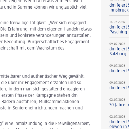
16.07.2026
ollen zeigen: Wenn Du etwas zum Positiven
dm feiert 
viele und in Summe können wir unglaublich viel
Innsbruck
16.07.2026
ne freiwillige Tätigkeit. „Wer sich engagiert,
dm feiert 
it. Die Erfahrung, mit dem eigenen Handeln etwas
Pasching
 sein und konkrete Veränderungen anzustoßen,
cher Bedeutung. Bürgerschaftliches Engagement
09.07.2026
meinschaft mit dem Wachstum des
dm feiert
Salzburg
09.07.2026
dm feiert
mittelbarer und authentischer Weg gewählt:
 die über ihr Engagement erzählen und so
09.07.2026
dm feiert
nden, in dem man sich gestaltend engagieren
der ersten Phase der Kampagne stehen dm
02.07.2026
uf Rädern ausfahren, Müllsammelaktionen
30 Jahre b
enste in Senioreneinrichtungen machen und
02.07.2026
dm feiert
 eine Initialzündung in die Freiwilligenarbeit,
eleven in