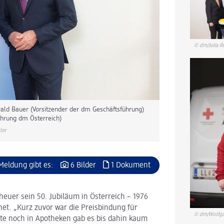
© dm/Julia R
rald Bauer (Vorsitzender der dm Geschäftsführung)
hrung dm Österreich)
ter
Meldung gibt es:
6 Bilder
1 Dokument
heuer sein 50. Jubiläum in Österreich – 1976
et. „Kurz zuvor war die Preisbindung für
© dm/Wolfga
ute noch in Apotheken gab es bis dahin kaum