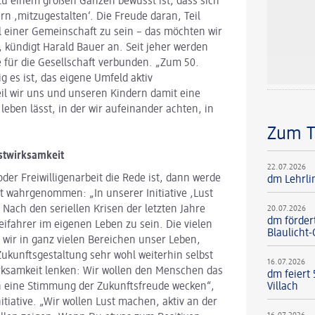
 zu einem großen Ganzen bewusst ist, dass sich
rn ,mitzugestalten‘. Die Freude daran, Teil
il einer Gemeinschaft zu sein – das möchten wir
 kündigt Harald Bauer an. Seit jeher werden
e für die Gesellschaft verbunden. „Zum 50.
g es ist, das eigene Umfeld aktiv
eil wir uns und unseren Kindern damit eine
leben lässt, in der wir aufeinander achten, in
Zum 
stwirksamkeit
22.07.2026
r Freiwilligenarbeit die Rede ist, dann werde
dm Lehrli
it wahrgenommen: „In unserer Initiative ,Lust
 Nach den seriellen Krisen der letzten Jahre
20.07.2026
dm förder
ifahrer im eigenen Leben zu sein. Die vielen
Blaulicht
s wir in ganz vielen Bereichen unser Leben,
kunftsgestaltung sehr wohl weiterhin selbst
16.07.2026
rksamkeit lenken: Wir wollen den Menschen das
dm feiert
h eine Stimmung der Zukunftsfreude wecken“,
Villach
itiative. „Wir wollen Lust machen, aktiv an der