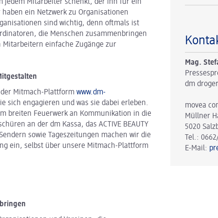
m jedem Mitarbeiter schenkt, der ihn für ein
ir haben ein Netzwerk zu Organisationen
ganisationen sind wichtig, denn oftmals ist
Koordinatoren, die Menschen zusammenbringen
Konta
 Mitarbeitern einfache Zugänge zur
Mag. Stef
Pressespr
itgestalten
dm droger
 der Mitmach-Plattform
www.dm-
e sich engagieren und was sie dabei erleben.
movea co
em breiten Feuerwerk an Kommunikation in die
Müllner H
oschüren an der dm Kassa, das ACTIVE BEAUTY
5020 Salz
Sendern sowie Tageszeitungen machen wir die
Tel.: 0662
ung ein, selbst über unsere Mitmach-Plattform
E-Mail:
pr
 bringen