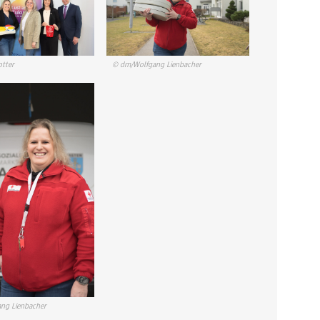
otter
© dm/Wolfgang Lienbacher
ng Lienbacher