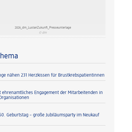
2026_dm_LustanZukunft_Presseunterlage
© dm
Thema
nge nähen 231 Herzkissen für Brustkrebspatientinnen
t ehrenamtliches Engagement der Mitarbeitenden in
-Organisationen
 50. Geburtstag – große Jubiläumsparty im Neukauf