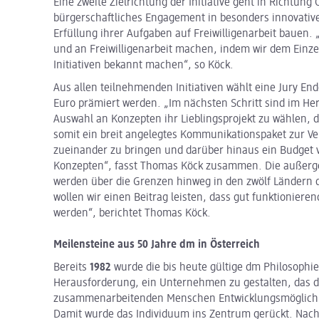
Eine zweite Zielrichtung der Initiative geht in Richtung
bürgerschaftliches Engagement in besonders innovative
Erfüllung ihrer Aufgaben auf Freiwilligenarbeit bauen.
und an Freiwilligenarbeit machen, indem wir dem Einze
Initiativen bekannt machen“, so Köck.
Aus allen teilnehmenden Initiativen wählt eine Jury End
Euro prämiert werden. „Im nächsten Schritt sind im He
Auswahl an Konzepten ihr Lieblingsprojekt zu wählen, 
somit ein breit angelegtes Kommunikationspaket zur 
zueinander zu bringen und darüber hinaus ein Budget 
Konzepten“, fasst Thomas Köck zusammen. Die außerge
werden über die Grenzen hinweg in den zwölf Ländern
wollen wir einen Beitrag leisten, dass gut funktionieren
werden“, berichtet Thomas Köck.
Meilensteine aus 50 Jahre dm in Österreich
Bereits
1982
wurde die bis heute gültige dm Philosophie
Herausforderung, ein Unternehmen zu gestalten, das d
zusammenarbeitenden Menschen Entwicklungsmöglichkeit
Damit wurde das Individuum ins Zentrum gerückt. Nach