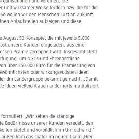
 Organisationen und Vereinen, die
r und wirksamer Weise fördern bzw. die für die
 „So wollen wir den Menschen Lust an Zukunft
lnen Anlaufstellen aufzeigen und diese
e August 50 Konzepte, die mit jeweils 5.000
rbst unsere Kunden eingeladen, aus einer
dessen Prämie verdoppelt wird. Insgesamt steht
Verfügung, um NGOs und Ehrenamtliche
von über 250.000 Euro für die Prämierung von
wöhnlichsten oder wirkungsvollsten Ideen
 der dm Ländergruppe bekannt gemacht. „Damit
de Ideen vielleicht auch andernorts multipliziert
 formuliert: „Wir sehen die ständige
ie Bedürfnisse unserer Kunden veredelt, den
en bietet und vorbildlich im Umfeld wirkt.“
 außen kam das später im neuen Claim ‚Hier