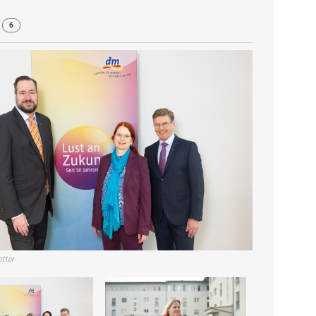
r
6
otter