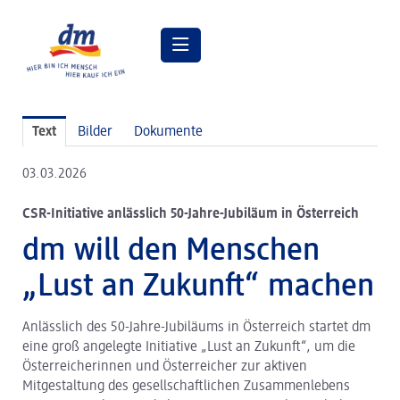
Pressemitteilungen
Text
Bilder
Dokumente
Pressebilder
03.03.2026
dm Geschäftsführung
CSR-Initiative anlässlich 50-Jahre-Jubiläum in Österreich
dm Markt
dm will den Menschen
dm friseurstudio
„Lust an Zukunft“ machen
dm kosmetikstudio
Anlässlich des 50-Jahre-Jubiläums in Österreich startet dm
Verantwortung
eine groß angelegte Initiative „Lust an Zukunft“, um die
Lehre bei dm
Österreicherinnen und Österreicher zur aktiven
Mitgestaltung des gesellschaftlichen Zusammenlebens
Arbeiten bei dm