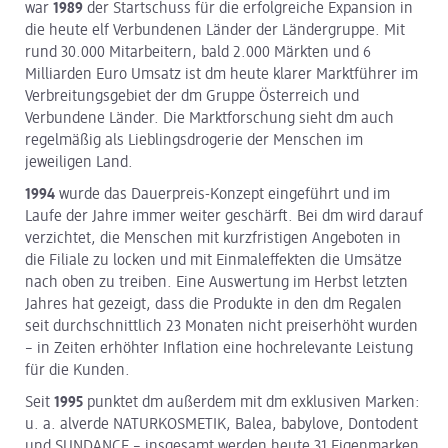
war
1989
der Startschuss für die erfolgreiche Expansion in
die heute elf Verbundenen Länder der Ländergruppe. Mit
rund 30.000 Mitarbeitern, bald 2.000 Märkten und 6
Milliarden Euro Umsatz ist dm heute klarer Marktführer im
Verbreitungsgebiet der dm Gruppe Österreich und
Verbundene Länder. Die Marktforschung sieht dm auch
regelmäßig als Lieblingsdrogerie der Menschen im
jeweiligen Land.
1994
wurde das Dauerpreis-Konzept eingeführt und im
Laufe der Jahre immer weiter geschärft. Bei dm wird darauf
verzichtet, die Menschen mit kurzfristigen Angeboten in
die Filiale zu locken und mit Einmaleffekten die Umsätze
nach oben zu treiben. Eine Auswertung im Herbst letzten
Jahres hat gezeigt, dass die Produkte in den dm Regalen
seit durchschnittlich 23 Monaten nicht preiserhöht wurden
– in Zeiten erhöhter Inflation eine hochrelevante Leistung
für die Kunden.
Seit
1995
punktet dm außerdem mit dm exklusiven Marken:
u. a. alverde NATUR­KOSMETIK, Balea, babylove, Dontodent
und SUNDANCE – insgesamt werden heute 31 Eigenmarken