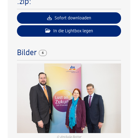
.zip:
Sofort downloaden
In die Lightbox legen
Bilder
6
© dm/Julia Rotter