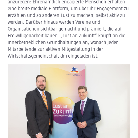
anzuregen: Ehrenamtlich engagierte Menschen erhalten
eine breite mediale Plattform, um über ihr Engagement zu
dm Logistik
erzählen und so anderen Lust zu machen, selbst aktiv zu
werden. Darüber hinaus werden Vereine und
dm Online Shop
Organisationen sichtbar gemacht und prämiert, die auf
Freiwilligenarbeit bauen. „Lust an Zukunft“ knüpft an die
PAYBACK
innerbetrieblichen Grundhaltungen an, wonach jeder
Mitarbeitende zur aktiven Mitgestaltung in der
Über dm
Wirtschaftsgemeinschaft dm eingeladen ist.
Pressekontakt
ACTIVE BEAUTY