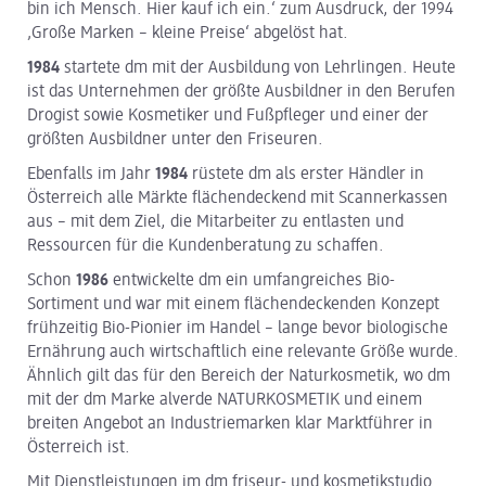
bin ich Mensch. Hier kauf ich ein.‘ zum Ausdruck, der 1994
‚Große Marken – kleine Preise‘ abgelöst hat.
1984
startete dm mit der Ausbildung von Lehrlingen. Heute
ist das Unternehmen der größte Ausbildner in den Berufen
Drogist sowie Kosmetiker und Fußpfleger und einer der
größten Ausbildner unter den Friseuren.
Ebenfalls im Jahr
1984
rüstete dm als erster Händler in
Österreich alle Märkte flächendeckend mit Scannerkassen
aus – mit dem Ziel, die Mitarbeiter zu entlasten und
Ressourcen für die Kundenberatung zu schaffen.
Schon
1986
entwickelte dm ein umfangreiches Bio-
Sortiment und war mit einem flächendeckenden Konzept
frühzeitig Bio-Pionier im Handel – lange bevor biologische
Ernährung auch wirtschaftlich eine relevante Größe wurde.
Ähnlich gilt das für den Bereich der Naturkosmetik, wo dm
mit der dm Marke alverde NATURKOSMETIK und einem
breiten Angebot an Industriemarken klar Marktführer in
Österreich ist.
Mit Dienstleistungen im dm friseur- und kosmetikstudio