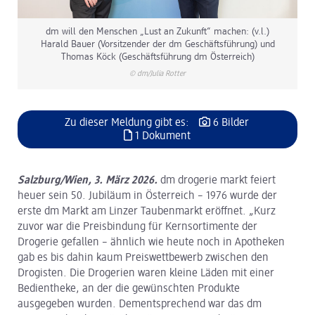
dm will den Menschen „Lust an Zukunft“ machen: (v.l.)
Harald Bauer (Vorsitzender der dm Geschäftsführung) und
Thomas Köck (Geschäftsführung dm Österreich)
© dm/Julia Rotter
Zu dieser Meldung gibt es:
6 Bilder
1 Dokument
Salzburg/Wien, 3. März 2026.
dm drogerie markt feiert
heuer sein 50. Jubiläum in Österreich – 1976 wurde der
erste dm Markt am Linzer Taubenmarkt eröffnet. „Kurz
zuvor war die Preisbindung für Kernsortimente der
Drogerie gefallen – ähnlich wie heute noch in Apotheken
gab es bis dahin kaum Preiswettbewerb zwischen den
Drogisten. Die Drogerien waren kleine Läden mit einer
Bedientheke, an der die gewünschten Produkte
ausgegeben wurden. Dementsprechend war das dm