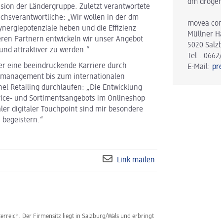
dm droger
nsion der Ländergruppe. Zuletzt verantwortete
ichsverantwortliche: „Wir wollen in der dm
movea co
ergiepotenziale heben und die Effizienz
Müllner H
ren Partnern entwickeln wir unser Angebot
5020 Salz
und attraktiver zu werden.“
Tel.: 0662
er eine beeindruckende Karriere durch
E-Mail:
pr
tsmanagement bis zum internationalen
l Retailing durchlaufen: „Die Entwicklung
ice- und Sortimentsangebots im Onlineshop
ler digitaler Touchpoint sind mir besondere
 begeistern.“
Link mailen
erreich. Der Firmensitz liegt in Salzburg/Wals und erbringt