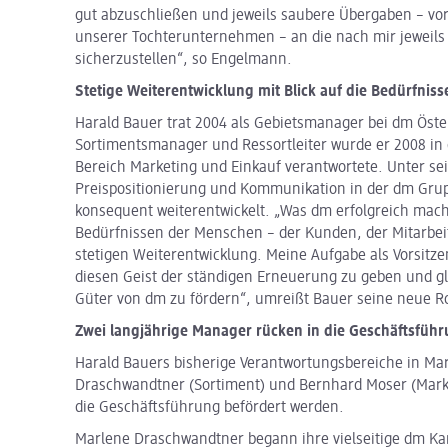
gut abzuschließen und jeweils saubere Übergaben – v
unserer Tochterunternehmen – an die nach mir jeweils
sicherzustellen“, so Engelmann.
Stetige Weiterentwicklung mit Blick auf die Bedürfnis
Harald Bauer trat 2004 als Gebietsmanager bei dm Öster
Sortimentsmanager und Ressortleiter wurde er 2008 in 
Bereich Marketing und Einkauf verantwortete. Unter s
Preispositionierung und Kommunikation in der dm Gru
konsequent weiterentwickelt. „Was dm erfolgreich macht
Bedürfnissen der Menschen – der Kunden, der Mitarbeit
stetigen Weiterentwicklung. Meine Aufgabe als Vorsitzen
diesen Geist der ständigen Erneuerung zu geben und glei
Güter von dm zu fördern“, umreißt Bauer seine neue Ro
Zwei langjährige Manager rücken in die Geschäftsführ
Harald Bauers bisherige Verantwortungsbereiche in Ma
Draschwandtner (Sortiment) und Bernhard Moser (Mar
die Geschäftsführung befördert werden.
Marlene Draschwandtner begann ihre vielseitige dm Kar