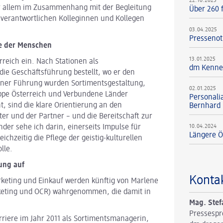
22.10.2025
or allem im Zusammenhang mit der Begleitung
Über 260 f
 verantwortlichen Kolleginnen und Kollegen
03.04.2025
Pressenot
se der Menschen
13.01.2025
reich ein. Nach Stationen als
dm Kennen
die Geschäftsführung bestellt, wo er den
einer Führung wurden Sortimentsgestaltung,
02.01.2025
ppe Österreich und Verbundene Länder
Personali
, sind die klare Orientierung an den
Bernhard 
er und der Partner – und die Bereitschaft zur
der sehe ich darin, einerseits Impulse für
10.04.2024
Längere Ö
chzeitig die Pflege der geistig-kulturellen
lle.
ung auf
Konta
rketing und Einkauf werden künftig von Marlene
keting und OCR) wahrgenommen, die damit in
Mag. Stef
Pressespr
riere im Jahr 2011 als Sortimentsmanagerin,