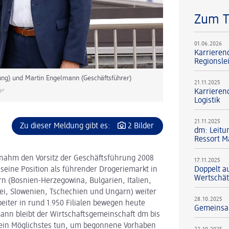
Zum 
01.06.2026
Karrieren
Regionsle
rung) und Martin Engelmann (Geschäftsführer)
21.11.2025
yr
Karriereno
Logistik
21.11.2025
Zu dieser Meldung gibt es:
2 Bilder
dm: Leitun
Ressort M
ahm den Vorsitz der Geschäftsführung 2008
17.11.2025
eine Position als führender Drogeriemarkt in
Doppelt a
Wertschä
n (Bosnien-Herzegowina, Bulgarien, Italien,
i, Slowenien, Tschechien und Ungarn) weiter
28.10.2025
eiter in rund 1.950 Filialen bewegen heute
Gemeinsam
ann bleibt der Wirtschaftsgemeinschaft dm bis
mein Möglichstes tun, um begonnene Vorhaben