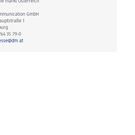
ie markt Österreich
mmunication GmbH
auptstraße 1
burg
/64 35 79-0
esse@dm.at