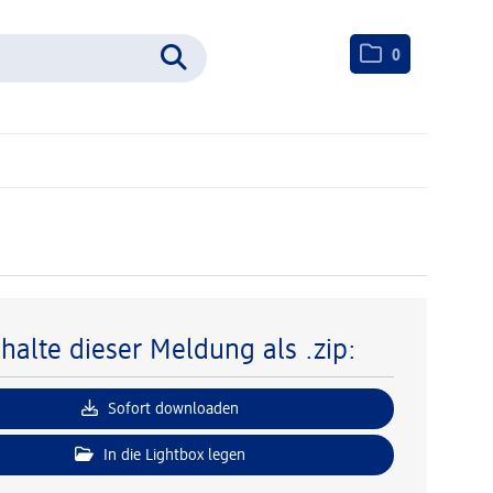
0
nhalte dieser Meldung als .zip:
Sofort downloaden
In die Lightbox legen