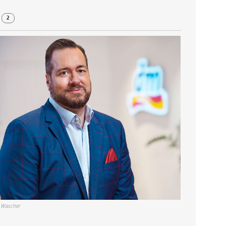
r
2
 Wascher