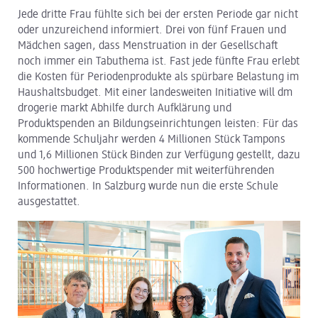
Jede dritte Frau fühlte sich bei der ersten Periode gar nicht
dm Logistik
oder unzureichend informiert. Drei von fünf Frauen und
Mädchen sagen, dass Menstruation in der Gesellschaft
dm Online Shop
noch immer ein Tabuthema ist. Fast jede fünfte Frau erlebt
die Kosten für Periodenprodukte als spürbare Belastung im
PAYBACK
Haushaltsbudget. Mit einer landesweiten Initiative will dm
drogerie markt Abhilfe durch Aufklärung und
Über dm
Produktspenden an Bildungseinrichtungen leisten: Für das
kommende Schuljahr werden 4 Millionen Stück Tampons
Pressekontakt
und 1,6 Millionen Stück Binden zur Verfügung gestellt, dazu
500 hochwertige Produktspender mit weiterführenden
ACTIVE BEAUTY
Informationen. In Salzburg wurde nun die erste Schule
ausgestattet.