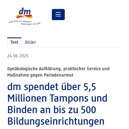
Pressemitteilungen
Text
Bilder
Pressebilder
24.06.2025
dm Geschäftsführung
Gynäkologische Aufklärung, praktischer Service und
dm Markt
Maßnahme gegen Periodenarmut
dm friseurstudio
dm spendet über 5,5
dm kosmetikstudio
Millionen Tampons und
Verantwortung
Binden an bis zu 500
Lehre bei dm
Bildungseinrichtungen
Arbeiten bei dm