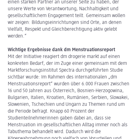
einen starken Partner an unserer Seite zu haben, der
unsere Werte von Verantwortung, Nachhaltigkeit und
gesellschaftlichem Engagement teilt. Gemeinsam wollen
wir zeigen: Bildungseinrichtungen sind Orte, an denen
Vielfalt, Respekt und Gleichberechtigung aktiv gelebt
werden.“
Wichtige Ergebnisse dank dm Menstruationsreport
Mit der Initiative reagiert dm drogerie markt auf einen
konkreten Bedarf, der im Zuge einer gemeinsam mit dem
Marktforschungsinstitut Spectra durchgeführten Studie
sichtbar wurde: Im Rahmen des internationalen „dm
Menstruationsreport“ wurden über 6.000 Frauen zwischen
16 und 50 Jahren aus Österreich, Bosnien-Herzogowina,
Bulgarien, Italien, Kroatien, Rumänien, Serbien, Slowakei,
Slowenien, Tschechien und Ungarn zu Themen rund um
die Periode befragt. Knapp 60 Prozent der
Studienteilnehmerinnen gaben dabei an, dass sie
Menstruation im gesellschaftlichen Alltag immer noch als
Tabuthema behandelt wird. Dadurch wird die
Köperwahrnehmung noch vielfach von Vorurteilen und