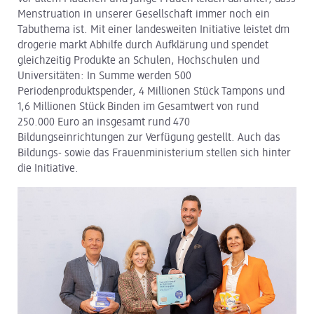
Menstruation in unserer Gesellschaft immer noch ein
dm Logistik
Tabuthema ist. Mit einer landesweiten Initiative leistet dm
drogerie markt Abhilfe durch Aufklärung und spendet
dm Online Shop
gleichzeitig Produkte an Schulen, Hochschulen und
Universitäten: In Summe werden 500
PAYBACK
Periodenproduktspender, 4 Millionen Stück Tampons und
1,6 Millionen Stück Binden im Gesamtwert von rund
Über dm
250.000 Euro an insgesamt rund 470
Bildungseinrichtungen zur Verfügung gestellt. Auch das
Pressekontakt
Bildungs- sowie das Frauenministerium stellen sich hinter
die Initiative.
ACTIVE BEAUTY