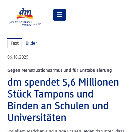
Pressemitteilungen
Text
Bilder
Pressebilder
06.10.2025
dm Geschäftsführung
Gegen Menstruationsarmut und für Enttabuisierung
dm Markt
dm spendet 5,6 Millionen
dm friseurstudio
Stück Tampons und
dm kosmetikstudio
Binden an Schulen und
Verantwortung
Universitäten
Lehre bei dm
Vor allem Mädchen und junge Frauen leiden darunter, dass
Arbeiten bei dm