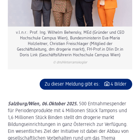
v.l.n.r.: Prof. Ing. Wilhelm Behensky, MEd (Gründer und CEO
Hochschule Campus Wien), Bundesministerin Eva-Maria
Holzleitner, Christian Freischlager (Mitglied der
Geschäftsleitung, dm drogerie markt), FH-Prof.in DIin Dr.in
Doris Link (Geschäftsführerin Hochschule Campus Wien)
© dm/Hinterramskogler
Zu dieser Meldung gibt es:
4 Bilder
Salzburg/Wien, 06.Oktober 2025.
500 Entnahmespender
für Periodenprodukte mit 4 Millionen Stück Tampons und
1,6 Millionen Stück Binden stellt dm drogerie markt
Bildungseinrichtungen in ganz Österreich zur Verfügung.
Ein wesentliches Ziel der Initiative ist dabei der Abbau von
gesellschaftlichen Vorbehalten rund um das Thema