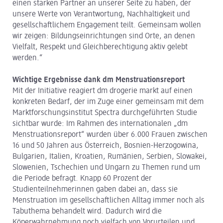
einen starken Partner an unserer Seite zu haben, der
unsere Werte von Verantwortung, Nachhaltigkeit und
gesellschaftlichem Engagement teilt. Gemeinsam wollen
wir zeigen: Bildungseinrichtungen sind Orte, an denen
Vielfalt, Respekt und Gleichberechtigung aktiv gelebt
werden.“
Wichtige Ergebnisse dank dm Menstruationsreport
Mit der Initiative reagiert dm drogerie markt auf einen
konkreten Bedarf, der im Zuge einer gemeinsam mit dem
Marktforschungsinstitut Spectra durchgeführten Studie
sichtbar wurde: Im Rahmen des internationalen „dm
Menstruationsreport“ wurden über 6.000 Frauen zwischen
16 und 50 Jahren aus Österreich, Bosnien-Herzogowina,
Bulgarien, Italien, Kroatien, Rumänien, Serbien, Slowakei,
Slowenien, Tschechien und Ungarn zu Themen rund um
die Periode befragt. Knapp 60 Prozent der
Studienteilnehmerinnen gaben dabei an, dass sie
Menstruation im gesellschaftlichen Alltag immer noch als
Tabuthema behandelt wird. Dadurch wird die
Köperwahrnehmung noch vielfach von Vorurteilen und