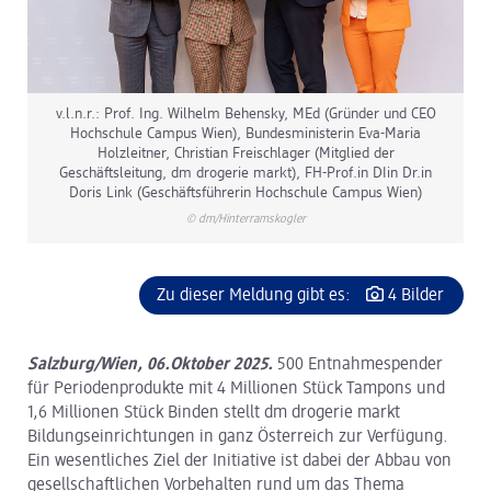
v.l.n.r.: Prof. Ing. Wilhelm Behensky, MEd (Gründer und CEO
Hochschule Campus Wien), Bundesministerin Eva-Maria
Holzleitner, Christian Freischlager (Mitglied der
Geschäftsleitung, dm drogerie markt), FH-Prof.in DIin Dr.in
Doris Link (Geschäftsführerin Hochschule Campus Wien)
© dm/Hinterramskogler
Zu dieser Meldung gibt es:
4 Bilder
Salzburg/Wien, 06.Oktober 2025.
500 Entnahmespender
für Periodenprodukte mit 4 Millionen Stück Tampons und
1,6 Millionen Stück Binden stellt dm drogerie markt
Bildungseinrichtungen in ganz Österreich zur Verfügung.
Ein wesentliches Ziel der Initiative ist dabei der Abbau von
gesellschaftlichen Vorbehalten rund um das Thema