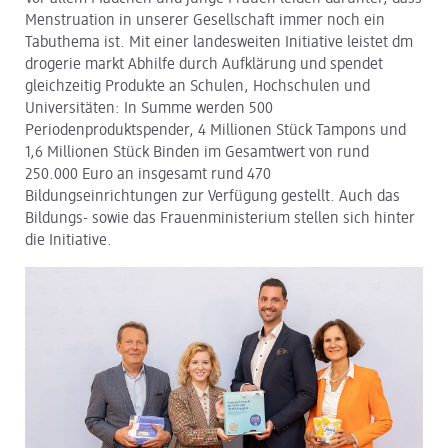
Menstruation in unserer Gesellschaft immer noch ein
dm Logistik
Tabuthema ist. Mit einer landesweiten Initiative leistet dm
drogerie markt Abhilfe durch Aufklärung und spendet
dm Online Shop
gleichzeitig Produkte an Schulen, Hochschulen und
Universitäten: In Summe werden 500
PAYBACK
Periodenproduktspender, 4 Millionen Stück Tampons und
1,6 Millionen Stück Binden im Gesamtwert von rund
Über dm
250.000 Euro an insgesamt rund 470
Bildungseinrichtungen zur Verfügung gestellt. Auch das
Pressekontakt
Bildungs- sowie das Frauenministerium stellen sich hinter
die Initiative.
ACTIVE BEAUTY