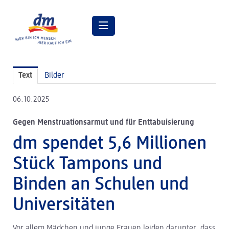
Pressemitteilungen
Text
Bilder
Pressebilder
06.10.2025
dm Geschäftsführung
Gegen Menstruationsarmut und für Enttabuisierung
dm Markt
dm spendet 5,6 Millionen
dm friseurstudio
Stück Tampons und
dm kosmetikstudio
Binden an Schulen und
Verantwortung
Universitäten
Lehre bei dm
Vor allem Mädchen und junge Frauen leiden darunter, dass
Arbeiten bei dm