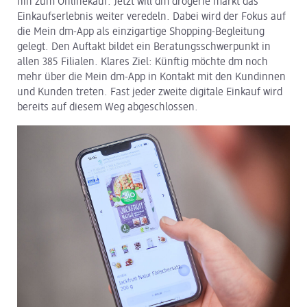
hin zum Onlinekauf. Jetzt will dm drogerie markt das
Einkaufserlebnis weiter veredeln. Dabei wird der Fokus auf
dm Logistik
die Mein dm-App als einzigartige Shopping-Begleitung
gelegt. Den Auftakt bildet ein Beratungsschwerpunkt in
dm Online Shop
allen 385 Filialen. Klares Ziel: Künftig möchte dm noch
mehr über die Mein dm-App in Kontakt mit den Kundinnen
PAYBACK
und Kunden treten. Fast jeder zweite digitale Einkauf wird
bereits auf diesem Weg abgeschlossen.
Über dm
Pressekontakt
ACTIVE BEAUTY