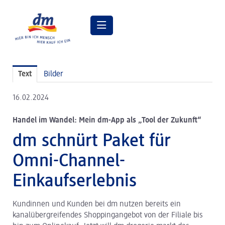
Pressemitteilungen
Text
Bilder
Pressebilder
16.02.2024
dm Geschäftsführung
Handel im Wandel: Mein dm-App als „Tool der Zukunft“
dm Markt
dm schnürt Paket für
dm friseurstudio
Omni-Channel-
dm kosmetikstudio
Einkaufserlebnis
Verantwortung
Kundinnen und Kunden bei dm nutzen bereits ein
Lehre bei dm
kanalübergreifendes Shoppingangebot von der Filiale bis
Arbeiten bei dm