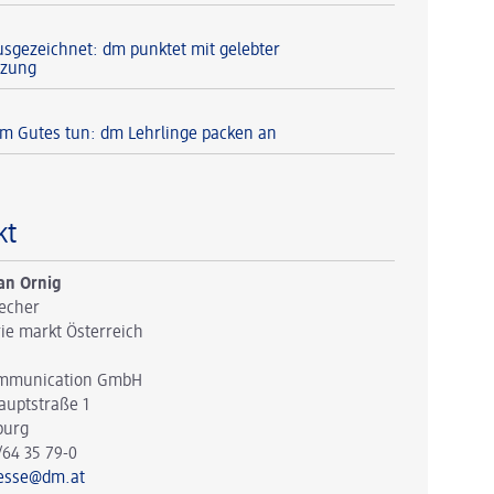
usgezeichnet: dm punktet mit gelebter
tzung
 Gutes tun: dm Lehrlinge packen an
kt
an Ornig
echer
ie markt Österreich
mmunication GmbH
auptstraße 1
burg
/64 35 79-0
esse@dm.at