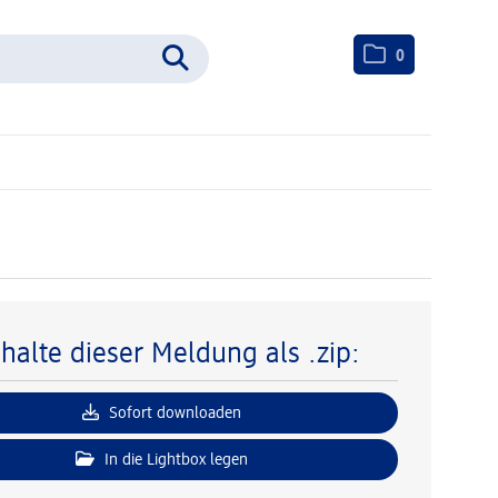
0
nhalte dieser Meldung als .zip:
Sofort downloaden
In die Lightbox legen