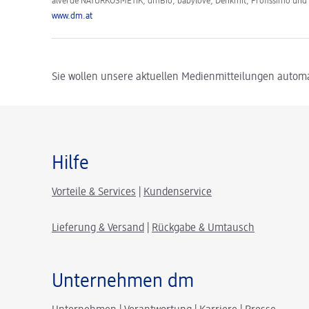
alverde NATURKOSMETIK, dmBio, babylove, Denkmit, Profissimo un
www.dm.at
Sie wollen unsere aktuellen Medienmitteilungen automa
Hilfe
Vorteile & Services
|
Kundenservice
Lieferung & Versand
|
Rückgabe & Umtausch
Unternehmen dm