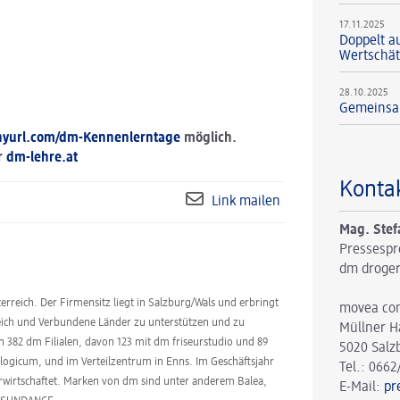
17.11.2025
Doppelt a
Wertschä
28.10.2025
Gemeinsam
tinyurl.com/dm-Kennenlerntage
möglich.
r
dm-lehre.at
Konta
Link mailen
Mag. Stef
Pressespr
dm droger
erreich. Der Firmensitz liegt in Salzburg/Wals und erbringt
movea co
reich und Verbundene Länder zu unterstützen und zu
Müllner H
en 382 dm Filialen, davon 123 mit dm friseurstudio und 89
5020 Salz
logicum, und im Verteilzentrum in Enns. Im Geschäftsjahr
Tel.: 0662
erwirtschaftet. Marken von dm sind unter anderem Balea,
E-Mail:
pr