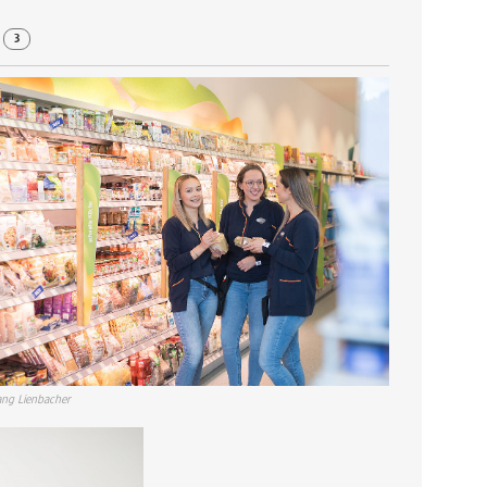
r
3
ng Lienbacher