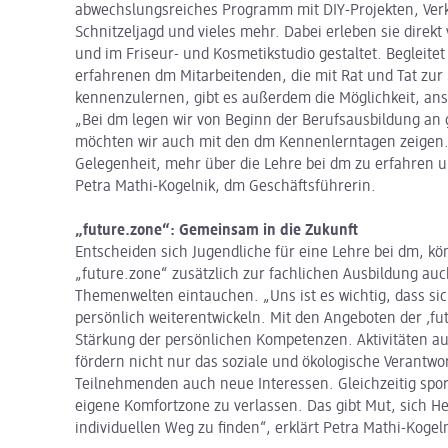
abwechslungsreiches Programm mit DIY-Projekten, Ver
Schnitzeljagd und vieles mehr. Dabei erleben sie direkt v
und im Friseur- und Kosmetikstudio gestaltet. Begleitet
erfahrenen dm Mitarbeitenden, die mit Rat und Tat zur 
kennenzulernen, gibt es außerdem die Möglichkeit, an
„Bei dm legen wir von Beginn der Berufsausbildung an 
möchten wir auch mit den dm Kennenlerntagen zeigen. 
Gelegenheit, mehr über die Lehre bei dm zu erfahren u
Petra Mathi-Kogelnik, dm Geschäftsführerin.
„future.zone“: Gemeinsam in die Zukunft
Entscheiden sich Jugendliche für eine Lehre bei dm, 
„future.zone“ zusätzlich zur fachlichen Ausbildung auc
Themenwelten eintauchen. „Uns ist es wichtig, dass sic
persönlich weiterentwickeln. Mit den Angeboten der ‚fu
Stärkung der persönlichen Kompetenzen. Aktivitäten au
fördern nicht nur das soziale und ökologische Verantw
Teilnehmenden auch neue Interessen. Gleichzeitig spo
eigene Komfortzone zu verlassen. Das gibt Mut, sich H
individuellen Weg zu finden“, erklärt Petra Mathi-Kogeln