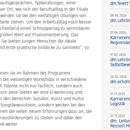
kaufsgesprächen, Typberatungen, einer
dm feiert
or Ort, wie sich der Berufsalltag in der Filiale
 werden sie bei den vielfältigen Übungen von
08.06.2026
dm Lehrli
Seite stehen. Um den Arbeitsalltag noch besser
schließend einen Schnuppertag zu vereinbaren.
01.06.2026
großen Wert auf Praxisorientierung. Das
Karrieren
Sie bieten jungen Menschen die ideale
Regionsle
nd erste praktische Einblicke zu sammeln“, so
31.03.2026
dm Lehrli
Selbstbew
können sie im Rahmen des Programms
26.02.2026
h bei vielseitigen Workshops in verschiedene
dm erhöht
h Talente nicht nur fachlich, sondern auch
ture.zone‘ bieten wir eine Erweiterung und
21.11.2025
s den Bereichen Soziales, Kunst und Kultur
Karriereno
Logistik
ortungsbewusstsein, sondern wecken bei den
rnen die vielen neuen Erfahrungen dazu an, die
21.11.2025
erausforderungen zu stellen und dabei den
dm: Leitun
ik weiter.
Ressort M