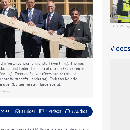
© dm/Wolfga
Video
 dm Verteilzentrums Kronstorf (von links): Thomas
okurist und Leiter des internationalen Fachbereichs
führung), Thomas Stelzer (Oberösterreichischer
her Wirtschafts-Landesrat), Christian Kolarik
tenauer (Bürgermeister Hargelsberg).
nbacher
ibt es:
3 Bilder
4 Videos
3 Audios
svolumen von 230 Millionen Euro realisiert dm