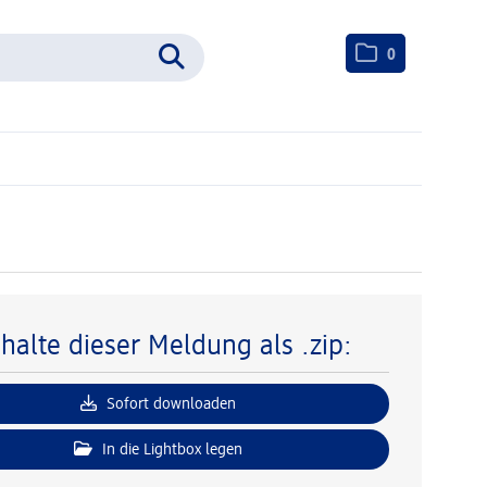
0
nhalte dieser Meldung als .zip:
Sofort downloaden
In die Lightbox legen