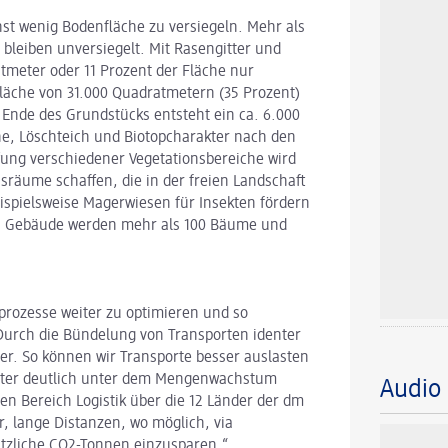
hst wenig Bodenfläche zu versiegeln. Mehr als
bleiben unversiegelt. Mit Rasengitter und
tmeter oder 11 Prozent der Fläche nur
 Fläche von 31.000 Quadratmetern (35 Prozent)
 Ende des Grundstücks entsteht ein ca. 6.000
e, Löschteich und Biotopcharakter nach den
fung verschiedener Vegetationsbereiche wird
nsräume schaffen, die in der freien Landschaft
ispielsweise Magerwiesen für Insekten fördern
as Gebäude werden mehr als 100 Bäume und
prozesse weiter zu optimieren und so
„Durch die Bündelung von Transporten identer
er. So können wir Transporte besser auslasten
meter deutlich unter dem Mengenwachstum
Audi
 den Bereich Logistik über die 12 Länder der dm
, lange Distanzen, wo möglich, via
ätzliche CO2-Tonnen einzusparen.“