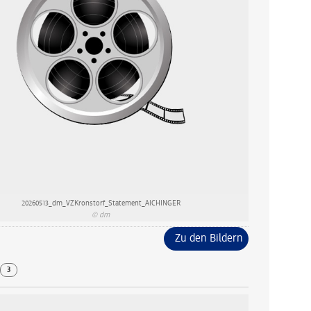
20260513_dm_VZKronstorf_Statement_AICHINGER
© dm
Zu den Bildern
o
3