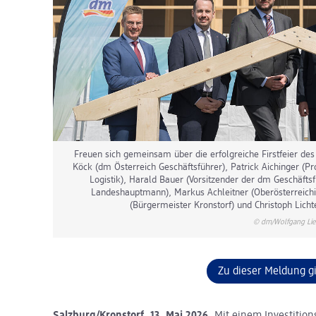
Freuen sich gemeinsam über die erfolgreiche Firstfeier des
Köck (dm Österreich Geschäftsführer), Patrick Aichinger (Pr
Logistik), Harald Bauer (Vorsitzender der dm Geschäfts
Landeshauptmann), Markus Achleitner (Oberösterreichisc
(Bürgermeister Kronstorf) und Christoph Lich
© dm/Wolfgang Lie
Zu dieser Meldung g
Salzburg/Kronstorf, 13. Mai 2026.
Mit einem Investition