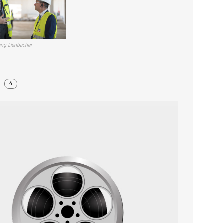
ng Lienbacher
s
4