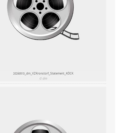
20260513_dm_VZKronstorf_Statement_KÖCK
© dm