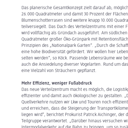
Das planerische Gesamtkonzept zielt darauf ab, möglic
26.000 Quadratmeter und damit 30 Prozent der Flächen 
Blumenschotterrasen sind weitere knapp 10.000 Quadra
teilversiegelt. Das Dach des Verteilzentrums mit einer
wird vollflächig als Gründach ausgeführt. Am südlichen
Quadratmeter großer Öko-Grünpark mit Retentionsfläch
Prinzipien des „Nationalpark Garten“. „Durch die Schaf
eine hohe Biodiversität gefördert. Wir wollen hier Lebe
selten werden“, so Köck. Passende Lebensräume wie be
auch die Ansiedelung diverser Vogelarten. Rund um d
eine Vielzahl von Sträuchern gepflanzt.
Mehr Effizienz, weniger Fußabdruck
Das neue Verteilzentrum macht es möglich, die Logistik
effizienter und damit auch ökologischer zu gestalten. 
Quellverkehre nutzen wir Lkw und Touren noch effizient
und erreichen, dass die Steigerung der Transportkilo
liegen wird“, berichtet Prokurist Patrick Aichinger, der
Teilgruppe verantwortet. „Darüber hinaus versuchen wir
Intermodalverkehr auf die Bahn zu bringen, um so zus