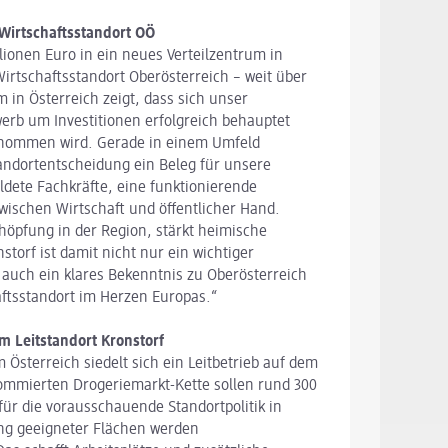
Wirtschaftsstandort OÖ
ionen Euro in ein neues Verteilzentrum in
 Wirtschaftsstandort Oberösterreich – weit über
m in Österreich zeigt, dass sich unser
erb um Investitionen erfolgreich behauptet
genommen wird. Gerade in einem Umfeld
andortentscheidung ein Beleg für unsere
ldete Fachkräfte, eine funktionierende
zwischen Wirtschaft und öffentlicher Hand.
schöpfung in der Region, stärkt heimische
storf ist damit nicht nur ein wichtiger
 auch ein klares Bekenntnis zu Oberösterreich
ftsstandort im Herzen Europas.“
m Leitstandort Kronstorf
 Österreich siedelt sich ein Leitbetrieb auf dem
nommierten Drogeriemarkt-Kette sollen rund 300
 für die vorausschauende Standortpolitik in
ung geeigneter Flächen werden