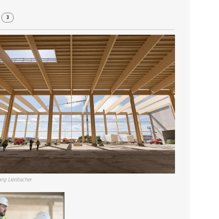
r
3
ng Lienbacher