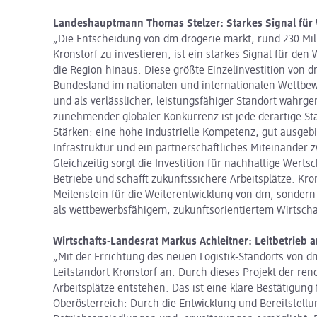
Landeshauptmann Thomas Stelzer: Starkes Signal für 
„Die Entscheidung von dm drogerie markt, rund 230 Mill
Kronstorf zu investieren, ist ein starkes Signal für den
die Region hinaus. Diese größte Einzelinvestition von d
Bundesland im nationalen und internationalen Wettbew
und als verlässlicher, leistungsfähiger Standort wahr
zunehmender globaler Konkurrenz ist jede derartige St
Stärken: eine hohe industrielle Kompetenz, gut ausgebi
Infrastruktur und ein partnerschaftliches Miteinander 
Gleichzeitig sorgt die Investition für nachhaltige Wert
Betriebe und schafft zukunftssichere Arbeitsplätze. Kron
Meilenstein für die Weiterentwicklung von dm, sondern
als wettbewerbsfähigem, zukunftsorientiertem Wirtscha
Wirtschafts-Landesrat Markus Achleitner: Leitbetrieb a
„Mit der Errichtung des neuen Logistik-Standorts von dm
Leitstandort Kronstorf an. Durch dieses Projekt der re
Arbeitsplätze entstehen. Das ist eine klare Bestätigung
Oberösterreich: Durch die Entwicklung und Bereitstell