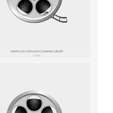
20260513_dm_VZKronstorf_Statement_BAUER
© dm