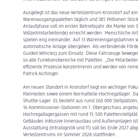
Ausgelegt ist das neue Verteilzentrum Kronstorf auf ei
Warenausgangspaletten täglich und 385 Millionen Stück
Anlaufphase soll im ersten Betriebsjahr die Marke von 3
Vollzeitmitarbeitende) erreicht werden. Menschliche Ar
spielen eng ineinander. Auf 13 Wareneingangsbahnen we
automatische Anlage übergeben. Als verbindende Förd
Guided Vehicles) zum Einsatz: Diese Fahrzeuge bewege
so alle Funktionsbereiche mit Paletten. „Die Mitarbeit
effiziente Prozesse konzentrieren und werden von reine
Patrick Aichinger.
Am neuen Standort in Kronstorf liegt ein wichtiger Fo
Kleinteilen sowie einem Normalteile-Hochregallager. Das
Shuttle-Lager. Es besteht aus rund 260.000 Stellplätze
16 Kommissionier-Stationen im 1. Obergeschoss angeb
Hochregallagergassen mit rund 15.500 Palettenstellplät
Gebäudes inklusive Innenausbau und Außenanlagen ist
Ausstattung (Intralogistik und IT) soll bis Ende 2027 a
Verteilzentrums im Sommer 2028 stattfinden.