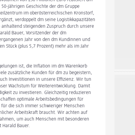
er 50-jährigen Geschichte der dm Gruppe
eilzentrum im oberösterreichischen Kronstorf,
änzt, verdoppelt dm seine Logistikkapazitäten
m anhaltend steigenden Zuspruch durch unsere
ald Bauer, Vorsitzender der dm
vergangenen Jahr von den dm Kundinnen und
en Stück (plus 5,7 Prozent) mehr als im Jahr
 gelungen ist, die Inflation im dm Warenkorb
viele zusätzliche Kunden für dm zu begeistern,
auch Investitionen in unsere Effizienz. Wir tun
nser Wachstum für Weiterentwicklung. Damit
gkeit zu investieren. Gleichzeitig reduzieren
schaffen optimale Arbeitsbedingungen für
, für die sich immer schwieriger Menschen
hlicher Arbeitskraft braucht. Wir achten auf
ßnahmen, um auch Menschen mit besonderen
t Harald Bauer.