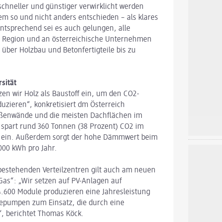
schneller und günstiger verwirklicht werden
dem so und nicht anders entschieden – als klares
ntsprechend sei es auch gelungen, alle
 Region und an österreichische Unternehmen
über Holzbau und Betonfertigteile bis zu
sität
tzen wir Holz als Baustoff ein, um den CO2-
zieren“, konkretisiert dm Österreich
ußenwände und die meisten Dachflächen im
 spart rund 360 Tonnen (38 Prozent) CO2 im
e ein. Außerdem sorgt der hohe Dämmwert beim
000 kWh pro Jahr.
 bestehenden Verteilzentren gilt auch am neuen
Gas“: „Wir setzen auf PV-Anlagen auf
4.600 Module produzieren eine Jahresleistung
pumpen zum Einsatz, die durch eine
“, berichtet Thomas Köck.