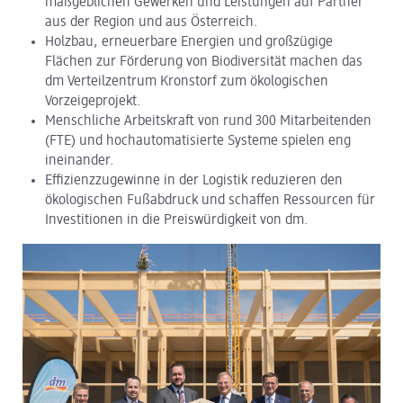
maßgeblichen Gewerken und Leistungen auf Partner
aus der Region und aus Österreich.
dm Logistik
Holzbau, erneuerbare Energien und großzügige
Flächen zur Förderung von Biodiversität machen das
dm Online Shop
dm Verteilzentrum Kronstorf zum ökologischen
Vorzeigeprojekt.
PAYBACK
Menschliche Arbeitskraft von rund 300 Mitarbeitenden
(FTE) und hochautomatisierte Systeme spielen eng
Über dm
ineinander.
Effizienzzugewinne in der Logistik reduzieren den
Pressekontakt
ökologischen Fußabdruck und schaffen Ressourcen für
ACTIVE BEAUTY
Investitionen in die Preiswürdigkeit von dm.