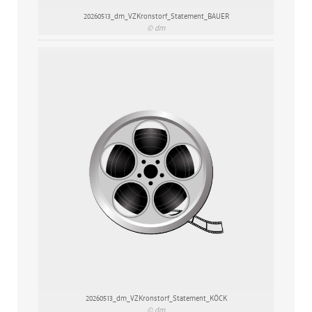
20260513_dm_VZKronstorf_Statement_BAUER
© dm
20260513_dm_VZKronstorf_Statement_KÖCK
© dm