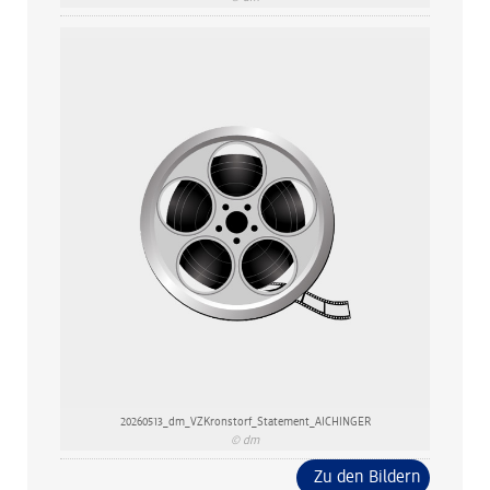
20260513_dm_VZKronstorf_Statement_AICHINGER
© dm
Zu den Bildern