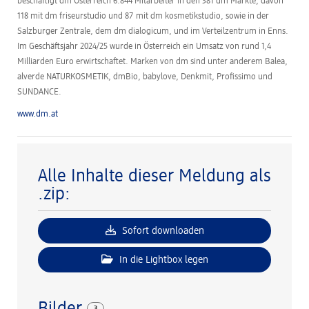
beschäftigt dm Österreich 6.844 Mitarbeiter in den 381 dm Märkte, davon
118 mit dm friseurstudio und 87 mit dm kosmetikstudio, sowie in der
Salzburger Zentrale, dem dm dialogicum, und im Verteilzentrum in Enns.
Im Geschäftsjahr 2024/25 wurde in Österreich ein Umsatz von rund 1,4
Milliarden Euro erwirtschaftet. Marken von dm sind unter anderem Balea,
alverde NATURKOSMETIK, dmBio, babylove, Denkmit, Profissimo und
SUNDANCE.
www.dm.at
Alle Inhalte dieser Meldung als
.zip:
Sofort downloaden
In die Lightbox legen
3