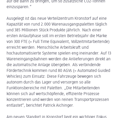
auf die Bahn zu bringen, um so zusätzliche CO2-Tonnen
einzusparen.“
Ausgelegt ist das neue Verteilzentrum Kronstorf auf eine
Kapazität von rund 2.000 Warenausgangspaletten täglich
und 385 Millionen Stück Produkte jährlich. Nach einer
ersten Anlaufphase soll im ersten Betriebsjahr die Marke
von 300 FTE (= Full Time Equivalent, Vollzeitmitarbeitende)
erreicht werden. Menschliche Arbeitskraft und
hochautomatisierte Systeme spielen eng ineinander. Auf 13
Wareneingangsbahnen werden die Anlieferungen direkt an
die automatische Anlage übergeben. Als verbindende
Fördertechnik kommen rund 80 AGVs (= Automated Guided
Vehicles) zum Einsatz: Diese Fahrzeuge bewegen sich
autonom durch das Lager und versorgen so alle
Funktionsbereiche mit Paletten. „Die Mitarbeitenden
können sich auf wertschöpfende, effiziente Prozesse
konzentrieren und werden von reinen Transportprozessen
entlastet“, berichtet Patrick Aichinger.
Am neuen Standort in Kronstorf liegt ein wichtiger Fokus