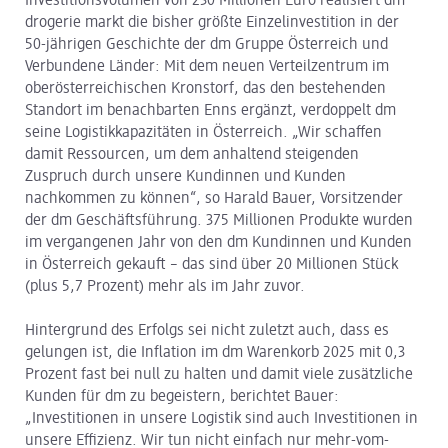
Investitionsvolumen von 230 Millionen Euro realisiert dm
drogerie markt die bisher größte Einzelinvestition in der
50-jährigen Geschichte der dm Gruppe Österreich und
Verbundene Länder: Mit dem neuen Verteilzentrum im
oberösterreichischen Kronstorf, das den bestehenden
Standort im benachbarten Enns ergänzt, verdoppelt dm
seine Logistikkapazitäten in Österreich. „Wir schaffen
damit Ressourcen, um dem anhaltend steigenden
Zuspruch durch unsere Kundinnen und Kunden
nachkommen zu können“, so Harald Bauer, Vorsitzender
der dm Geschäftsführung. 375 Millionen Produkte wurden
im vergangenen Jahr von den dm Kundinnen und Kunden
in Österreich gekauft – das sind über 20 Millionen Stück
(plus 5,7 Prozent) mehr als im Jahr zuvor.
Hintergrund des Erfolgs sei nicht zuletzt auch, dass es
gelungen ist, die Inflation im dm Warenkorb 2025 mit 0,3
Prozent fast bei null zu halten und damit viele zusätzliche
Kunden für dm zu begeistern, berichtet Bauer:
„Investitionen in unsere Logistik sind auch Investitionen in
unsere Effizienz. Wir tun nicht einfach nur mehr-vom-