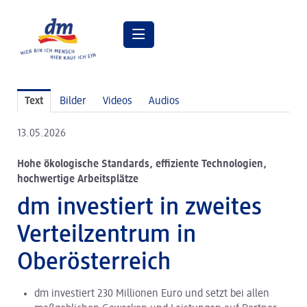
Pressemitteilungen
Text
Bilder
Videos
Audios
Pressebilder
13.05.2026
dm Geschäftsführung
Hohe ökologische Standards, effiziente Technologien,
dm Markt
hochwertige Arbeitsplätze
dm friseurstudio
dm investiert in zweites
dm kosmetikstudio
Verteilzentrum in
Verantwortung
Oberösterreich
Lehre bei dm
dm investiert 230 Millionen Euro und setzt bei allen
Arbeiten bei dm