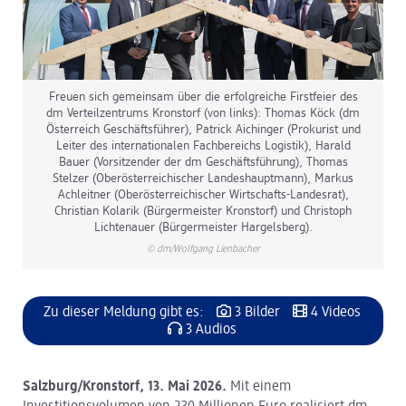
Freuen sich gemeinsam über die erfolgreiche Firstfeier des
dm Verteilzentrums Kronstorf (von links): Thomas Köck (dm
Österreich Geschäftsführer), Patrick Aichinger (Prokurist und
Leiter des internationalen Fachbereichs Logistik), Harald
Bauer (Vorsitzender der dm Geschäftsführung), Thomas
Stelzer (Oberösterreichischer Landeshauptmann), Markus
Achleitner (Oberösterreichischer Wirtschafts-Landesrat),
Christian Kolarik (Bürgermeister Kronstorf) und Christoph
Lichtenauer (Bürgermeister Hargelsberg).
© dm/Wolfgang Lienbacher
Zu dieser Meldung gibt es:
3 Bilder
4 Videos
3 Audios
Salzburg/Kronstorf, 13. Mai 2026.
Mit einem