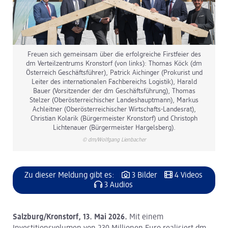
Freuen sich gemeinsam über die erfolgreiche Firstfeier des
dm Verteilzentrums Kronstorf (von links): Thomas Köck (dm
Österreich Geschäftsführer), Patrick Aichinger (Prokurist und
Leiter des internationalen Fachbereichs Logistik), Harald
Bauer (Vorsitzender der dm Geschäftsführung), Thomas
Stelzer (Oberösterreichischer Landeshauptmann), Markus
Achleitner (Oberösterreichischer Wirtschafts-Landesrat),
Christian Kolarik (Bürgermeister Kronstorf) und Christoph
Lichtenauer (Bürgermeister Hargelsberg).
© dm/Wolfgang Lienbacher
Zu dieser Meldung gibt es:
3 Bilder
4 Videos
3 Audios
Salzburg/Kronstorf, 13. Mai 2026.
Mit einem