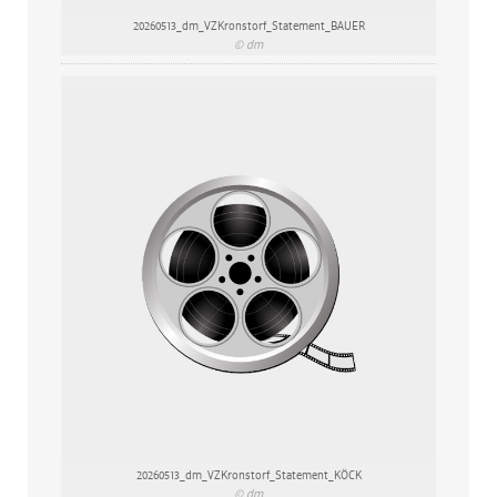
20260513_dm_VZKronstorf_Statement_BAUER
© dm
20260513_dm_VZKronstorf_Statement_KÖCK
© dm