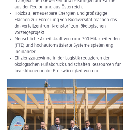
maßgeblichen Gewerken und Leistungen auf Partner
aus der Region und aus Österreich.
dm Logistik
Holzbau, erneuerbare Energien und großzügige
Flächen zur Förderung von Biodiversität machen das
dm Online Shop
dm Verteilzentrum Kronstorf zum ökologischen
Vorzeigeprojekt.
PAYBACK
Menschliche Arbeitskraft von rund 300 Mitarbeitenden
(FTE) und hochautomatisierte Systeme spielen eng
Über dm
ineinander.
Effizienzzugewinne in der Logistik reduzieren den
Pressekontakt
ökologischen Fußabdruck und schaffen Ressourcen für
ACTIVE BEAUTY
Investitionen in die Preiswürdigkeit von dm.