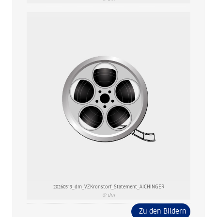
20260513_dm_VZKronstorf_Statement_AICHINGER
© dm
Zu den Bildern