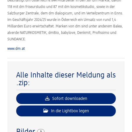
beschäftigt dm Österreich 6.844 Mitarbeiter in den 381 dm Märkte, davon
118 mit dm friseurstudio und 87 mit dm kosmetikstudio, sowie in der
Salzburger Zentrale, dem dm dialogicum, und im Verteilzentrum in Enns.
Im Geschäftsjahr 2024/25 wurde in Österreich ein Umsatz von rund 1,4
Milliarden Euro erwirtschaftet. Marken von dm sind unter anderem Balea,
alverde NATURKOSMETIK, dmBio, babylove, Denkmit, Profissimo und
SUNDANCE.
www.dm.at
Alle Inhalte dieser Meldung als
.zip:
Sofort downloaden
In die Lightbox legen
3