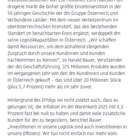
Investitionsvolumen von 230 Millionen Euro realisiert dm
drogerie markt die bisher größte Einzelinvestition in der
50-jährigen Geschichte der dm Gruppe Österreich und
Verbundene Länder: Mit dem neuen Verteilzentrum im
oberösterreichischen Kronstorf, das den bestehenden
Standort im benachbarten Enns ergänzt, verdoppelt dm
seine Logistikkapazitäten in Österreich. „Wir schaffen
damit Ressourcen, um dem anhaltend steigenden
Zuspruch durch unsere Kundinnen und Kunden
nachkommen zu können“, so Harald Bauer, Vorsitzender
der dm Geschäftsführung. 375 Millionen Produkte wurden
im vergangenen Jahr von den dm Kundinnen und Kunden
in Österreich gekauft – das sind über 20 Millionen Stück
(plus 5,7 Prozent) mehr als im Jahr zuvor.
Hintergrund des Erfolgs sei nicht zuletzt auch, dass es
gelungen ist, die Inflation im dm Warenkorb 2025 mit 0,3
Prozent fast bei null zu halten und damit viele zusätzliche
Kunden für dm zu begeistern, berichtet Bauer:
„Investitionen in unsere Logistik sind auch Investitionen in
unsere Effizienz. Wir tun nicht einfach nur mehr-vom-