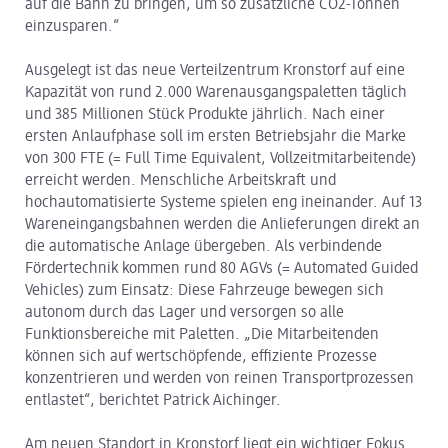
auf die Bahn zu bringen, um so zusätzliche CO2-Tonnen
einzusparen.“
Ausgelegt ist das neue Verteilzentrum Kronstorf auf eine
Kapazität von rund 2.000 Warenausgangspaletten täglich
und 385 Millionen Stück Produkte jährlich. Nach einer
ersten Anlaufphase soll im ersten Betriebsjahr die Marke
von 300 FTE (= Full Time Equivalent, Vollzeitmitarbeitende)
erreicht werden. Menschliche Arbeitskraft und
hochautomatisierte Systeme spielen eng ineinander. Auf 13
Wareneingangsbahnen werden die Anlieferungen direkt an
die automatische Anlage übergeben. Als verbindende
Fördertechnik kommen rund 80 AGVs (= Automated Guided
Vehicles) zum Einsatz: Diese Fahrzeuge bewegen sich
autonom durch das Lager und versorgen so alle
Funktionsbereiche mit Paletten. „Die Mitarbeitenden
können sich auf wertschöpfende, effiziente Prozesse
konzentrieren und werden von reinen Transportprozessen
entlastet“, berichtet Patrick Aichinger.
Am neuen Standort in Kronstorf liegt ein wichtiger Fokus