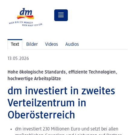
Pressemitteilungen
Text
Bilder
Videos
Audios
Pressebilder
13.05.2026
dm Geschäftsführung
Hohe ökologische Standards, effiziente Technologien,
dm Markt
hochwertige Arbeitsplätze
dm friseurstudio
dm investiert in zweites
dm kosmetikstudio
Verteilzentrum in
Verantwortung
Oberösterreich
Lehre bei dm
dm investiert 230 Millionen Euro und setzt bei allen
Arbeiten bei dm