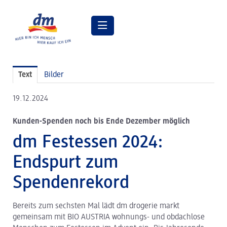
Pressemitteilungen
Text
Bilder
Pressebilder
19.12.2024
dm Geschäftsführung
Kunden-Spenden noch bis Ende Dezember möglich
dm Markt
dm Festessen 2024:
dm friseurstudio
Endspurt zum
dm kosmetikstudio
Spendenrekord
Verantwortung
Bereits zum sechsten Mal lädt dm drogerie markt
Lehre bei dm
gemeinsam mit BIO AUSTRIA wohnungs- und obdachlose
Arbeiten bei dm