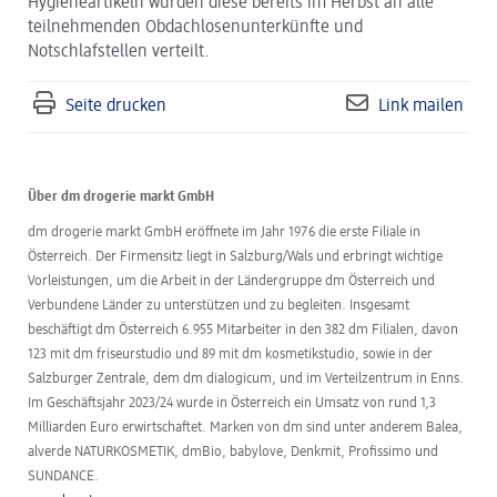
Hygieneartikeln wurden diese bereits im Herbst an alle
teilnehmenden Obdachlosenunterkünfte und
Notschlafstellen verteilt.
Seite drucken
Link mailen
Über dm drogerie markt GmbH
dm drogerie markt GmbH eröffnete im Jahr 1976 die erste Filiale in
Österreich. Der Firmensitz liegt in Salzburg/Wals und erbringt wichtige
Vorleistungen, um die Arbeit in der Ländergruppe dm Österreich und
Verbundene Länder zu unterstützen und zu begleiten. Insgesamt
beschäftigt dm Österreich 6.955 Mitarbeiter in den 382 dm Filialen, davon
123 mit dm friseurstudio und 89 mit dm kosmetikstudio, sowie in der
Salzburger Zentrale, dem dm dialogicum, und im Verteilzentrum in Enns.
Im Geschäftsjahr 2023/24 wurde in Österreich ein Umsatz von rund 1,3
Milliarden Euro erwirtschaftet. Marken von dm sind unter anderem Balea,
alverde NATURKOSMETIK, dmBio, babylove, Denkmit, Profissimo und
SUNDANCE.