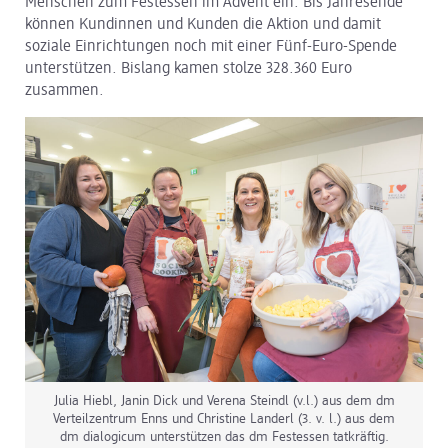
Menschen zum Festessen im Advent ein. Bis Jahresende
können Kundinnen und Kunden die Aktion und damit
dm Logistik
soziale Einrichtungen noch mit einer Fünf-Euro-Spende
unterstützen. Bislang kamen stolze 328.360 Euro
dm Online Shop
zusammen.
PAYBACK
Über dm
Pressekontakt
ACTIVE BEAUTY
Julia Hiebl, Janin Dick und Verena Steindl (v.l.) aus dem dm
Verteilzentrum Enns und Christine Landerl (3. v. l.) aus dem
dm dialogicum unterstützen das dm Festessen tatkräftig.