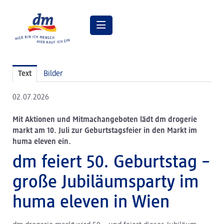
Pressemitteilungen
Text
Bilder
Pressebilder
02.07.2026
dm Geschäftsführung
Mit Aktionen und Mitmachangeboten lädt dm drogerie
dm Markt
markt am 10. Juli zur Geburtstagsfeier in den Markt im
huma eleven ein.
dm friseurstudio
dm feiert 50. Geburtstag –
dm kosmetikstudio
große Jubiläumsparty im
Verantwortung
huma eleven in Wien
Lehre bei dm
Arbeiten bei dm