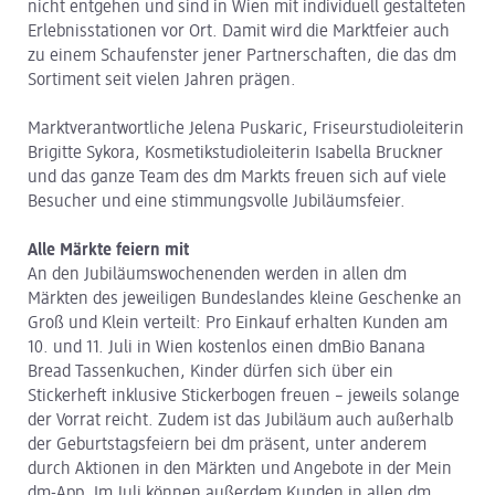
nicht entgehen und sind in Wien mit individuell gestalteten
Erlebnisstationen vor Ort. Damit wird die Marktfeier auch
zu einem Schaufenster jener Partnerschaften, die das dm
Sortiment seit vielen Jahren prägen.
Marktverantwortliche Jelena Puskaric, Friseurstudioleiterin
Brigitte Sykora, Kosmetikstudioleiterin Isabella Bruckner
und das ganze Team des dm Markts freuen sich auf viele
Besucher und eine stimmungsvolle Jubiläumsfeier.
Alle Märkte feiern mit
An den Jubiläumswochenenden werden in allen dm
Märkten des jeweiligen Bundeslandes kleine Geschenke an
Groß und Klein verteilt: Pro Einkauf erhalten Kunden am
10. und 11. Juli in Wien kostenlos einen dmBio Banana
Bread Tassenkuchen, Kinder dürfen sich über ein
Stickerheft inklusive Stickerbogen freuen – jeweils solange
der Vorrat reicht. Zudem ist das Jubiläum auch außerhalb
der Geburtstagsfeiern bei dm präsent, unter anderem
durch Aktionen in den Märkten und Angebote in der Mein
dm-App. Im Juli können außerdem Kunden in allen dm