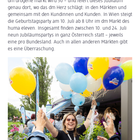
dm drogerie markt wird 50 – und feiert dieses Jubiläum
genau dort, wo das dm Herz schlägt: in den Märkten und
dm Logistik
gemeinsam mit den Kundinnen und Kunden. In Wien steigt
die Geburtstagsparty am 10. Juli ab 8 Uhr im dm Markt des
dm Online Shop
huma eleven. Insgesamt finden zwischen 10. und 24. Juli
neun Jubiläumspartys in ganz Österreich statt – jeweils
PAYBACK
eine pro Bundesland. Auch in allen anderen Märkten gibt
es eine Überraschung.
Über dm
Pressekontakt
ACTIVE BEAUTY