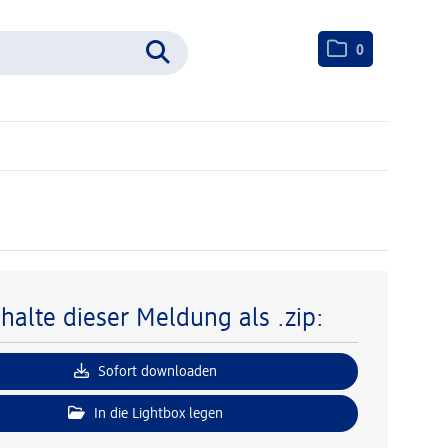
0
nhalte dieser Meldung als .zip:
Sofort downloaden
In die Lightbox legen