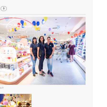
r
3
sch