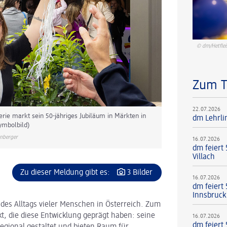
© dm/Hetflei
Zum 
22.07.2026
ie markt sein 50-jähriges Jubiläum in Märkten in
dm Lehrli
ymbolbild)
nberger
16.07.2026
dm feiert
Villach
Zu dieser Meldung gibt es:
3 Bilder
16.07.2026
dm feiert 
Innsbruck
 des Alltags vieler Menschen in Österreich. Zum
t, die diese Entwicklung geprägt haben: seine
16.07.2026
dm feiert 
egional gestaltet und bieten Raum für