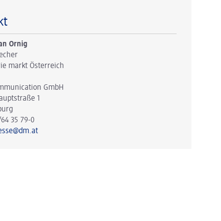
kt
an Ornig
echer
ie markt Österreich
mmunication GmbH
auptstraße 1
burg
/64 35 79-0
esse@dm.at