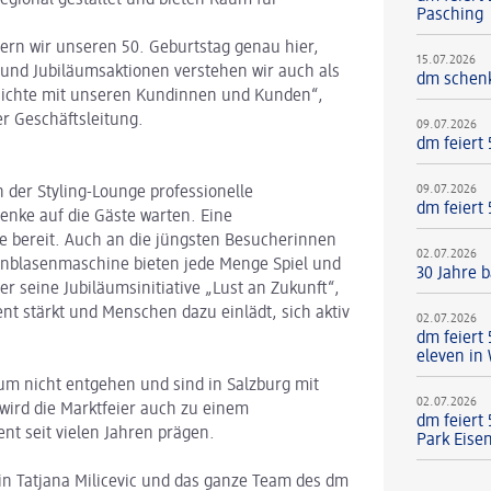
Pasching
iern wir unseren 50. Geburtstag genau hier,
15.07.2026
und Jubiläumsaktionen verstehen wir auch als
dm schenk
ichte mit unseren Kundinnen und Kunden“,
er Geschäftsleitung.
09.07.2026
dm feiert
09.07.2026
 der Styling-Lounge professionelle
dm feiert
nke auf die Gäste warten. Eine
e bereit. Auch an die jüngsten Besucherinnen
02.07.2026
fenblasenmaschine bieten jede Menge Spiel und
30 Jahre b
 seine Jubiläumsinitiative „Lust an Zukunft“,
t stärkt und Menschen dazu einlädt, sich aktiv
02.07.2026
dm feiert
eleven in
äum nicht entgehen und sind in Salzburg mit
02.07.2026
t wird die Marktfeier auch zu einem
dm feiert
nt seit vielen Jahren prägen.
Park Eise
in Tatjana Milicevic und das ganze Team des dm