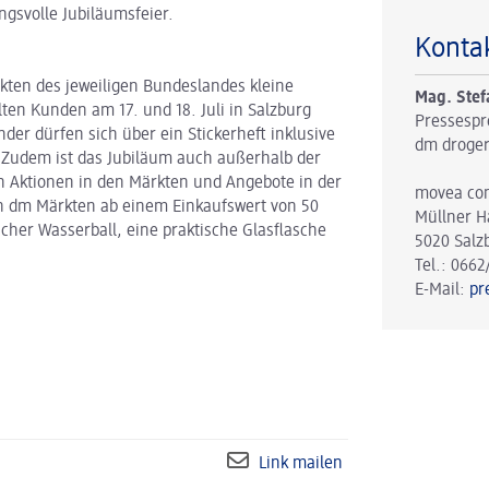
ngsvolle Jubiläumsfeier.
Konta
ten des jeweiligen Bundeslandes kleine
Mag. Stef
lten Kunden am 17. und 18. Juli in Salzburg
Pressespr
er dürfen sich über ein Stickerheft inklusive
dm droger
t. Zudem ist das Jubiläum auch außerhalb der
h Aktionen in den Märkten und Angebote in der
movea co
n dm Märkten ab einem Einkaufswert von 50
Müllner H
cher Wasserball, eine praktische Glasflasche
5020 Salz
Tel.: 0662
E-Mail:
pr
Link mailen