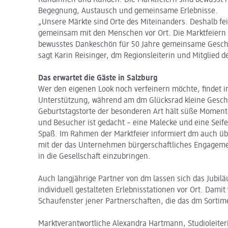
Begegnung, Austausch und gemeinsame Erlebnisse.
„Unsere Märkte sind Orte des Miteinanders. Deshalb fe
gemeinsam mit den Menschen vor Ort. Die Marktfeiern 
bewusstes Dankeschön für 50 Jahre gemeinsame Gesch
sagt Karin Reisinger, dm Regionsleiterin und Mitglied d
Das erwartet die Gäste in Salzburg
Wer den eigenen Look noch verfeinern möchte, findet in
Unterstützung, während am dm Glücksrad kleine Gesche
Geburtstagstorte der besonderen Art hält süße Moment
und Besucher ist gedacht – eine Malecke und eine Sei
Spaß. Im Rahmen der Marktfeier informiert dm auch über
mit der das Unternehmen bürgerschaftliches Engagemen
in die Gesellschaft einzubringen.
Auch langjährige Partner von dm lassen sich das Jubil
individuell gestalteten Erlebnisstationen vor Ort. Dami
Schaufenster jener Partnerschaften, die das dm Sortime
Marktverantwortliche Alexandra Hartmann, Studioleiter