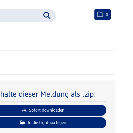
0
nhalte dieser Meldung als .zip:
Sofort downloaden
In die Lightbox legen