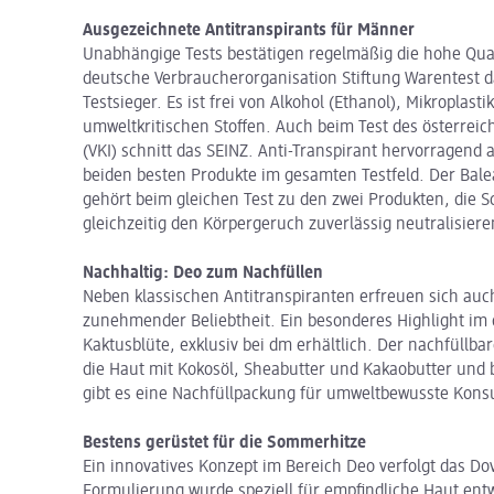
Ausgezeichnete Antitranspirants für Männer
Unabhängige Tests bestätigen regelmäßig die hohe Quali
deutsche Verbraucherorganisation Stiftung Warentest d
Testsieger. Es ist frei von Alkohol (Ethanol), Mikroplas
umweltkritischen Stoffen. Auch beim Test des österrei
(VKI) schnitt das SEINZ. Anti-Transpirant hervorragend a
beiden besten Produkte im gesamten Testfeld. Der Bale
gehört beim gleichen Test zu den zwei Produkten, die 
gleichzeitig den Körpergeruch zuverlässig neutralisiere
Nachhaltig: Deo zum Nachfüllen
Neben klassischen Antitranspiranten erfreuen sich au
zunehmender Beliebtheit. Ein besonderes Highlight im 
Kaktusblüte, exklusiv bei dm erhältlich. Der nachfüllb
die Haut mit Kokosöl, Sheabutter und Kakaobutter und 
gibt es eine Nachfüllpackung für umweltbewusste Kon
Bestens gerüstet für die Sommerhitze
Ein innovatives Konzept im Bereich Deo verfolgt das Do
Formulierung wurde speziell für empfindliche Haut ent