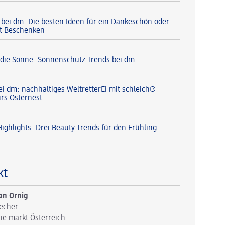
 bei dm: Die besten Ideen für ein Dankeschön oder
t Beschenken
r die Sonne: Sonnenschutz-Trends bei dm
ei dm: nachhaltiges WeltretterEi mit schleich®
ürs Osternest
ighlights: Drei Beauty-Trends für den Frühling
kt
an Ornig
echer
ie markt Österreich