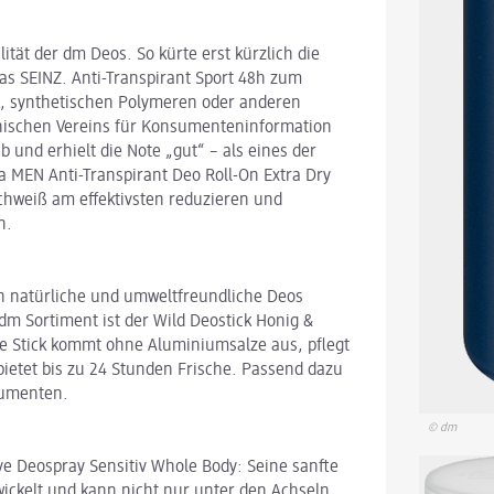
tät der dm Deos. So kürte erst kürzlich die
as SEINZ. Anti-Transpirant Sport 48h zum
tik, synthetischen Polymeren oder anderen
chischen Vereins für Konsumenteninformation
b und erhielt die Note „gut“ – als eines der
a MEN Anti-Transpirant Deo Roll-On Extra Dry
Schweiß am effektivsten reduzieren und
n.
ch natürliche und umweltfreundliche Deos
dm Sortiment ist der Wild Deostick Honig &
are Stick kommt ohne Aluminiumsalze aus, pflegt
bietet bis zu 24 Stunden Frische. Passend dazu
sumenten.
© dm
ve Deospray Sensitiv Whole Body: Seine sanfte
wickelt und kann nicht nur unter den Achseln,