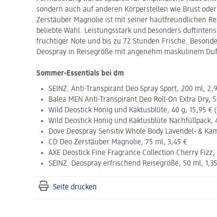
sondern auch auf anderen Körperstellen wie Brust od
Zerstäuber Magnolie ist mit seiner hautfreundlichen R
beliebte Wahl. Leistungsstark und besonders duftintensi
fruchtiger Note und bis zu 72 Stunden Frische. Besonde
Deospray in Reisegröße mit angenehm maskulinem Duf
Sommer-Essentials bei dm
SEINZ. Anti-Transpirant Deo Spray Sport, 200 ml, 2,
Balea MEN Anti-Transpirant Deo Roll-On Extra Dry, 5
Wild Deostick Honig und Kaktusblüte, 40 g, 15,95 € (
Wild Deostick Honig und Kaktusblüte Nachfüllpack, 4
Dove Deospray Sensitiv Whole Body Lavendel- & Kami
CD Deo Zerstäuber Magnolie, 75 ml, 3,45 €
AXE Deostick Fine Fragrance Collection Cherry Fizz, 
SEINZ. Deospray erfrischend Reisegröße, 50 ml, 1,35
Seite drucken