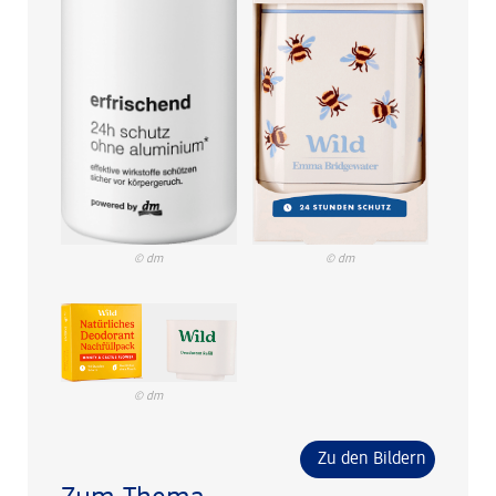
© dm
© dm
© dm
Zu den Bildern