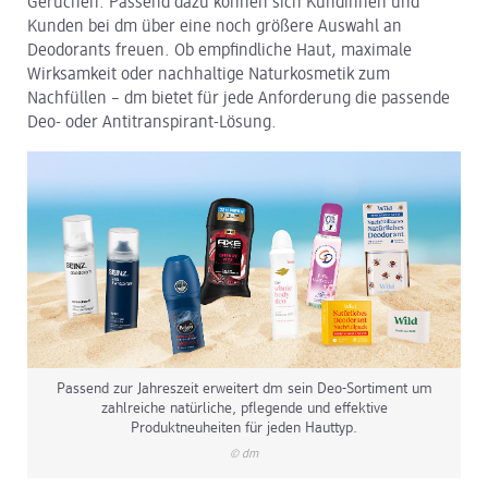
Gerüchen. Passend dazu können sich Kundinnen und
Kunden bei dm über eine noch größere Auswahl an
dm Logistik
Deodorants freuen. Ob empfindliche Haut, maximale
Wirksamkeit oder nachhaltige Naturkosmetik zum
dm Online Shop
Nachfüllen – dm bietet für jede Anforderung die passende
Deo- oder Antitranspirant-Lösung.
PAYBACK
Über dm
Pressekontakt
ACTIVE BEAUTY
Passend zur Jahreszeit erweitert dm sein Deo-Sortiment um
zahlreiche natürliche, pflegende und effektive
Produktneuheiten für jeden Hauttyp.
© dm