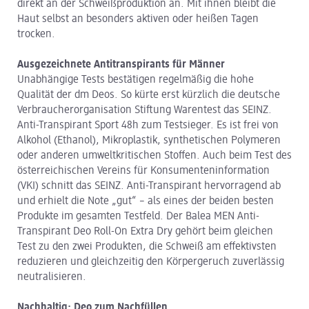
direkt an der Schweißproduktion an. Mit ihnen bleibt die
Haut selbst an besonders aktiven oder heißen Tagen
trocken.
Ausgezeichnete Antitranspirants für Männer
Unabhängige Tests bestätigen regelmäßig die hohe
Qualität der dm Deos. So kürte erst kürzlich die deutsche
Verbraucherorganisation Stiftung Warentest das SEINZ.
Anti-Transpirant Sport 48h zum Testsieger. Es ist frei von
Alkohol (Ethanol), Mikroplastik, synthetischen Polymeren
oder anderen umweltkritischen Stoffen. Auch beim Test des
österreichischen Vereins für Konsumenteninformation
(VKI) schnitt das SEINZ. Anti-Transpirant hervorragend ab
und erhielt die Note „gut“ – als eines der beiden besten
Produkte im gesamten Testfeld. Der Balea MEN Anti-
Transpirant Deo Roll-On Extra Dry gehört beim gleichen
Test zu den zwei Produkten, die Schweiß am effektivsten
reduzieren und gleichzeitig den Körpergeruch zuverlässig
neutralisieren.
Nachhaltig: Deo zum Nachfüllen