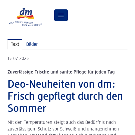
Pressemitteilungen
Text
Bilder
Pressebilder
15.07.2025
dm Geschäftsführung
Zuverlässige Frische und sanfte Pflege für jeden Tag
dm Markt
Deo-Neuheiten von dm:
dm friseurstudio
Frisch gepflegt durch den
dm kosmetikstudio
Sommer
Verantwortung
Mit den Temperaturen steigt auch das Bedürfnis nach
Lehre bei dm
zuverlässigem Schutz vor Schweiß und unangenehmen
Arbeiten bei dm