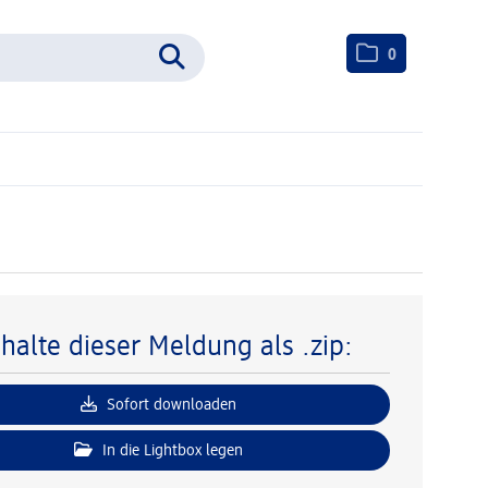
0
nhalte dieser Meldung als .zip:
Sofort downloaden
In die Lightbox legen