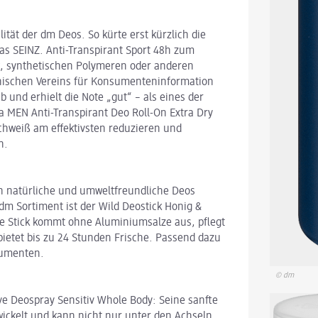
tät der dm Deos. So kürte erst kürzlich die
as SEINZ. Anti-Transpirant Sport 48h zum
tik, synthetischen Polymeren oder anderen
chischen Vereins für Konsumenteninformation
b und erhielt die Note „gut“ – als eines der
a MEN Anti-Transpirant Deo Roll-On Extra Dry
Schweiß am effektivsten reduzieren und
n.
ch natürliche und umweltfreundliche Deos
dm Sortiment ist der Wild Deostick Honig &
are Stick kommt ohne Aluminiumsalze aus, pflegt
bietet bis zu 24 Stunden Frische. Passend dazu
sumenten.
© dm
ve Deospray Sensitiv Whole Body: Seine sanfte
wickelt und kann nicht nur unter den Achseln,