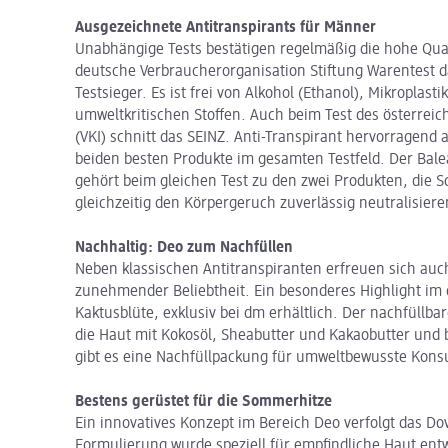
Ausgezeichnete Antitranspirants für Männer
Unabhängige Tests bestätigen regelmäßig die hohe Quali
deutsche Verbraucherorganisation Stiftung Warentest d
Testsieger. Es ist frei von Alkohol (Ethanol), Mikroplas
umweltkritischen Stoffen. Auch beim Test des österrei
(VKI) schnitt das SEINZ. Anti-Transpirant hervorragend a
beiden besten Produkte im gesamten Testfeld. Der Bale
gehört beim gleichen Test zu den zwei Produkten, die 
gleichzeitig den Körpergeruch zuverlässig neutralisiere
Nachhaltig: Deo zum Nachfüllen
Neben klassischen Antitranspiranten erfreuen sich au
zunehmender Beliebtheit. Ein besonderes Highlight im 
Kaktusblüte, exklusiv bei dm erhältlich. Der nachfüllb
die Haut mit Kokosöl, Sheabutter und Kakaobutter und 
gibt es eine Nachfüllpackung für umweltbewusste Kon
Bestens gerüstet für die Sommerhitze
Ein innovatives Konzept im Bereich Deo verfolgt das Do
Formulierung wurde speziell für empfindliche Haut ent