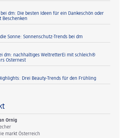
 bei dm: Die besten Ideen für ein Dankeschön oder
t Beschenken
r die Sonne: Sonnenschutz-Trends bei dm
ei dm: nachhaltiges WeltretterEi mit schleich®
ürs Osternest
ighlights: Drei Beauty-Trends für den Frühling
kt
an Ornig
echer
ie markt Österreich