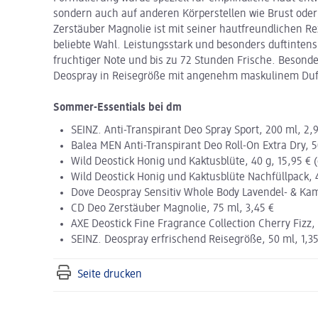
sondern auch auf anderen Körperstellen wie Brust od
Zerstäuber Magnolie ist mit seiner hautfreundlichen R
beliebte Wahl. Leistungsstark und besonders duftintensi
fruchtiger Note und bis zu 72 Stunden Frische. Besonde
Deospray in Reisegröße mit angenehm maskulinem Duf
Sommer-Essentials bei dm
SEINZ. Anti-Transpirant Deo Spray Sport, 200 ml, 2,
Balea MEN Anti-Transpirant Deo Roll-On Extra Dry, 5
Wild Deostick Honig und Kaktusblüte, 40 g, 15,95 € (
Wild Deostick Honig und Kaktusblüte Nachfüllpack, 4
Dove Deospray Sensitiv Whole Body Lavendel- & Kami
CD Deo Zerstäuber Magnolie, 75 ml, 3,45 €
AXE Deostick Fine Fragrance Collection Cherry Fizz, 
SEINZ. Deospray erfrischend Reisegröße, 50 ml, 1,35
Seite drucken