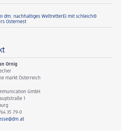
ei dm: nachhaltiges WeltretterEi mit schleich®
ürs Osternest
kt
an Ornig
echer
ie markt Österreich
mmunication GmbH
auptstraße 1
burg
/64 35 79-0
esse@dm.at