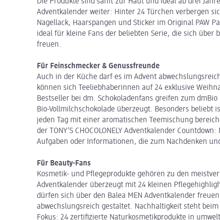
Die Produkte sind sanft zur Haut und ideal ab drei Jahr
Adventkalender weiter: Hinter 24 Türchen verbergen si
Nagellack, Haarspangen und Sticker im Original PAW Patro
ideal für kleine Fans der beliebten Serie, die sich übe
freuen.
Für Feinschmecker & Genussfreunde
Auch in der Küche darf es im Advent abwechslungsreic
können sich Teeliebhaberinnen auf 24 exklusive Weihna
Bestseller bei dm. Schokoladenfans greifen zum dmBio 
Bio-Vollmilchschokolade überzeugt. Besonders beliebt i
jeden Tag mit einer aromatischen Teemischung bereic
der TONY’S CHOCOLONELY Adventkalender Countdown: N
Aufgaben oder Informationen, die zum Nachdenken un
Für Beauty-Fans
Kosmetik- und Pflegeprodukte gehören zu den meistver
Adventkalender überzeugt mit 24 kleinen Pflegehighlig
dürfen sich über den Balea MEN Adventkalender freuen, 
abwechslungsreich gestaltet. Nachhaltigkeit steht be
Fokus: 24 zertifizierte Naturkosmetikprodukte in umwel