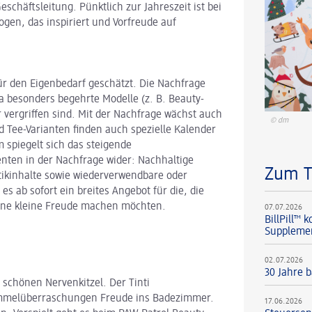
schäftsleitung. Pünktlich zur Jahreszeit ist bei
ogen, das inspiriert und Vorfreude auf
r den Eigenbedarf geschätzt. Die Nachfrage
a besonders begehrte Modelle (z. B. Beauty-
vergriffen sind. Mit der Nachfrage wächst auch
© dm
nd Tee-Varianten finden auch spezielle Kalender
spiegelt sich das steigende
en in der Nachfrage wider: Nachhaltige
Zum 
ikinhalte sowie wiederverwendbare oder
es ab sofort ein breites Angebot für die, die
eine kleine Freude machen möchten.
07.07.2026
BillPill™
Supplement
02.07.2026
30 Jahre b
 schönen Nervenkitzel. Der Tinti
Sammelüberraschungen Freude ins Badezimmer.
17.06.2026