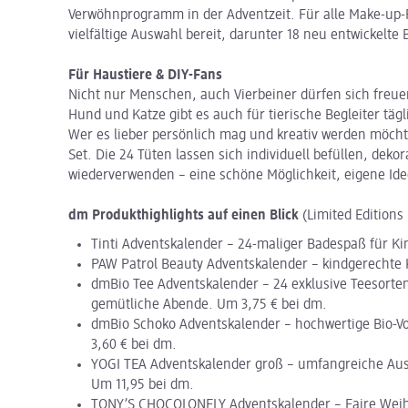
Verwöhnprogramm in der Adventzeit. Für alle Make-up-F
vielfältige Auswahl bereit, darunter 18 neu entwickelte
Für Haustiere & DIY-Fans
Nicht nur Menschen, auch Vierbeiner dürfen sich freue
Hund und Katze gibt es auch für tierische Begleiter tä
Wer es lieber persönlich mag und kreativ werden möcht
Set. Die 24 Tüten lassen sich individuell befüllen, deko
wiederverwenden – eine schöne Möglichkeit, eigene Id
dm Produkthighlights auf einen Blick
(Limited Editions
Tinti Adventskalender – 24-maliger Badespaß für Ki
PAW Patrol Beauty Adventskalender – kindgerechte 
dmBio Tee Adventskalender – 24 exklusive Teesorten
gemütliche Abende. Um 3,75 € bei dm.
dmBio Schoko Adventskalender – hochwertige Bio-V
3,60 € bei dm.
YOGI TEA Adventskalender groß – umfangreiche Ausw
Um 11,95 bei dm.
TONY’S CHOCOLONELY Adventskalender – Faire Weih