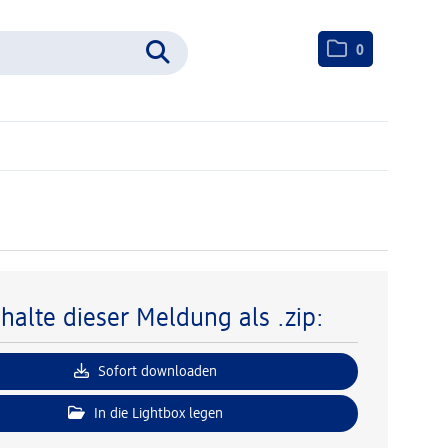
0
nhalte dieser Meldung als .zip:
Sofort downloaden
In die Lightbox legen