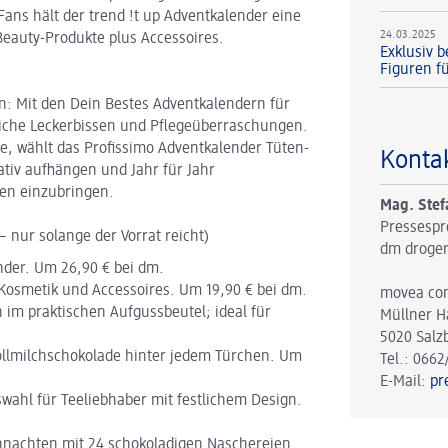
ans hält der trend !t up Adventkalender eine
24.03.2025
 Beauty-Produkte plus Accessoires.
Exklusiv b
Figuren f
n: Mit den Dein Bestes Adventkalendern für
gliche Leckerbissen und Pflegeüberraschungen.
e, wählt das Profissimo Adventkalender Tüten-
Konta
rativ aufhängen und Jahr für Jahr
een einzubringen.
Mag. Stef
Pressespr
 – nur solange der Vorrat reicht)
dm droger
nder. Um 26,90 € bei dm.
Kosmetik und Accessoires. Um 19,90 € bei dm.
movea co
 im praktischen Aufgussbeutel; ideal für
Müllner H
5020 Salz
ollmilchschokolade hinter jedem Türchen. Um
Tel.: 0662
E-Mail:
pr
ahl für Teeliebhaber mit festlichem Design.
nachten mit 24 schokoladigen Naschereien