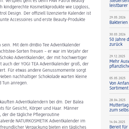
Steuersen
en. Verspielt geht es beim PAW Patrol Beauty
leistbarer
ch kindgerechte Kosmetikprodukte wie Lipgloss,
l Design. Der offiziell lizenzierte Kalender ist
29.05.2026
r bunte Accessoires und erste Beauty-Produkte
Bakterien
30.03.2026
50 Jahre d
zurück
h sein. Mit dem dmBio Tee Adventkalender
chtstee-Sorten freuen – er war im Vorjahr der
29.12.2025
Schoko Adventkalender, der mit hochwertiger
Mehr Ausw
st auch der YOGI TEA Adventkalender groß, der
pflanzlic
hert. Für etwas andere Genussmomente sorgt
eben nachhaltiger Schokolade warten kleine
05.05.2025
d Tun anregen.
Von Anfan
Sortiment
28.04.2025
kauften Adventkalendern bei dm. Der Balea
Muttertag
hts für Gesicht, Körper und Haar. Männer
zum selbs
der die tägliche Pflegeroutine
im alverde NATURKOSMETIK Adventkalender im
14.04.2025
Bereit fü
tfreundlicher Verpackung bieten ein tägliches