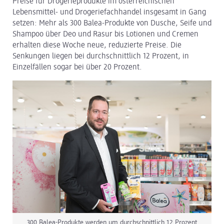
Preise für Drogerieprodukte im österreichischen
Lebensmittel- und Drogeriefachhandel insgesamt in Gang
dm Logistik
setzen: Mehr als 300 Balea-Produkte von Dusche, Seife und
Shampoo über Deo und Rasur bis Lotionen und Cremen
dm Online Shop
erhalten diese Woche neue, reduzierte Preise. Die
Senkungen liegen bei durchschnittlich 12 Prozent, in
PAYBACK
Einzelfällen sogar bei über 20 Prozent.
Über dm
Pressekontakt
ACTIVE BEAUTY
300 Balea-Produkte werden um durchschnittlich 12 Prozent