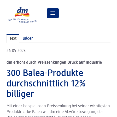
Pressemitteilungen
Text
Bilder
Pressebilder
26.05.2023
dm Geschäftsführung
dm erhöht durch Preissenkungen Druck auf Industrie
dm Markt
300 Balea-Produkte
dm friseurstudio
durchschnittlich 12%
dm kosmetikstudio
billiger
Verantwortung
Mit einer beispiellosen Preissenkung bei seiner wichtigsten
Lehre bei dm
Produktmarke Balea will dm eine Abwärtsbewegung der
Arbeiten bei dm