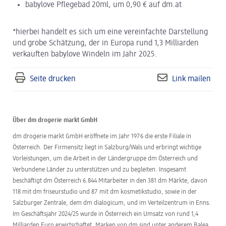
babylove Pflegebad 20ml, um 0,90 € auf dm.at
*hierbei handelt es sich um eine vereinfachte Darstellung
und grobe Schätzung, der in Europa rund 1,3 Milliarden
verkauften babylove Windeln im Jahr 2025.
Seite drucken
Link mailen
Über dm drogerie markt GmbH
dm drogerie markt GmbH eröffnete im Jahr 1976 die erste Filiale in
Österreich. Der Firmensitz liegt in Salzburg/Wals und erbringt wichtige
Vorleistungen, um die Arbeit in der Ländergruppe dm Österreich und
Verbundene Länder zu unterstützen und zu begleiten. Insgesamt
beschäftigt dm Österreich 6.844 Mitarbeiter in den 381 dm Märkte, davon
118 mit dm friseurstudio und 87 mit dm kosmetikstudio, sowie in der
Salzburger Zentrale, dem dm dialogicum, und im Verteilzentrum in Enns.
Im Geschäftsjahr 2024/25 wurde in Österreich ein Umsatz von rund 1,4
Milliarden Euro erwirtschaftet. Marken von dm sind unter anderem Balea,