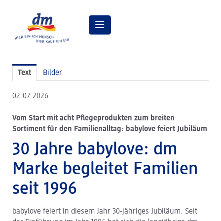
Pressemitteilungen
Text
Bilder
Pressebilder
02.07.2026
dm Geschäftsführung
Vom Start mit acht Pflegeprodukten zum breiten
dm Markt
Sortiment für den Familienalltag: babylove feiert Jubiläum
dm friseurstudio
30 Jahre babylove: dm
dm kosmetikstudio
Marke begleitet Familien
Verantwortung
seit 1996
Lehre bei dm
babylove feiert in diesem Jahr 30-jähriges Jubiläum. Seit
Arbeiten bei dm