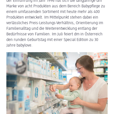
der Einführung im Jahr 1996 hat sich die langjährige dm
Marke von acht Produkten aus dem Bereich Babypflege zu
dm Logistik
einem umfassenden Sortiment mit heute mehr als 400
Produkten entwickelt. Im Mittelpunkt stehen dabei ein
dm Online Shop
verlässliches Preis-Leistungs-Verhältnis, Orientierung im
Familienalltag und die Weiterentwicklung entlang der
PAYBACK
Bedürfnisse von Familien. Im Juli feiert dm in Österreich
den runden Geburtstag mit einer Special Edition zu 30
Über dm
Jahre babylove.
Pressekontakt
ACTIVE BEAUTY