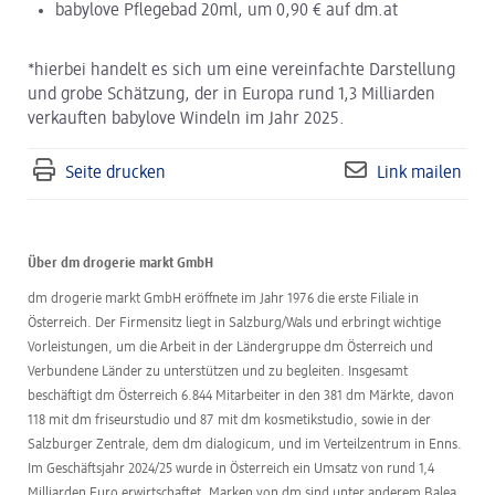
babylove Pflegebad 20ml, um 0,90 € auf dm.at
*hierbei handelt es sich um eine vereinfachte Darstellung
und grobe Schätzung, der in Europa rund 1,3 Milliarden
verkauften babylove Windeln im Jahr 2025.
Seite drucken
Link mailen
Über dm drogerie markt GmbH
dm drogerie markt GmbH eröffnete im Jahr 1976 die erste Filiale in
Österreich. Der Firmensitz liegt in Salzburg/Wals und erbringt wichtige
Vorleistungen, um die Arbeit in der Ländergruppe dm Österreich und
Verbundene Länder zu unterstützen und zu begleiten. Insgesamt
beschäftigt dm Österreich 6.844 Mitarbeiter in den 381 dm Märkte, davon
118 mit dm friseurstudio und 87 mit dm kosmetikstudio, sowie in der
Salzburger Zentrale, dem dm dialogicum, und im Verteilzentrum in Enns.
Im Geschäftsjahr 2024/25 wurde in Österreich ein Umsatz von rund 1,4
Milliarden Euro erwirtschaftet. Marken von dm sind unter anderem Balea,