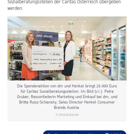
Sozialberatungsstellen der Caritas Österreich übergeben
werden.
dm Logistik
dm Online Shop
PAYBACK
Über dm
Pressekontakt
ACTIVE BEAUTY
Die Spendenaktion von dm und Henkel bringt 26.000 Euro
für Caritas Sozialberatungsstellen. Im Bild (v.l.): Petra
Gruber, Ressortleiterin Marketing und Einkauf bei dm, und
Britta Ruisz-Schiansky, Sales Director Henkel Consumer
Brands Austria.
© dm/Lienbacher