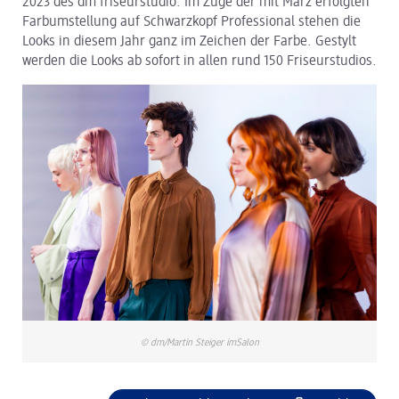
2023 des dm friseurstudio. Im Zuge der mit März erfolgten
Farbumstellung auf Schwarzkopf Professional stehen die
dm Logistik
Looks in diesem Jahr ganz im Zeichen der Farbe. Gestylt
werden die Looks ab sofort in allen rund 150 Friseurstudios.
dm Online Shop
PAYBACK
Über dm
Pressekontakt
ACTIVE BEAUTY
© dm/Martin Steiger imSalon