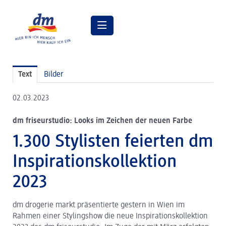
Pressemitteilungen
Text
Bilder
Pressebilder
02.03.2023
dm Geschäftsführung
dm friseurstudio: Looks im Zeichen der neuen Farbe
dm Markt
1.300 Stylisten feierten dm
dm friseurstudio
Inspirationskollektion
dm kosmetikstudio
2023
Verantwortung
dm drogerie markt präsentierte gestern in Wien im
Lehre bei dm
Rahmen einer Stylingshow die neue Inspirationskollektion
Arbeiten bei dm