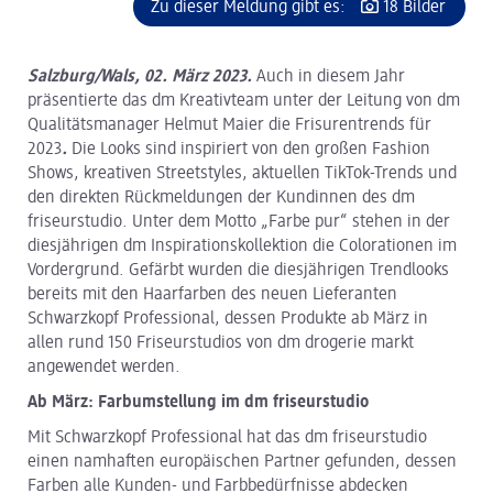
Zu dieser Meldung gibt es:
18 Bilder
Salzburg/Wals, 02. März 2023.
Auch in diesem Jahr
präsentierte das dm Kreativteam unter der Leitung von dm
Qualitätsmanager Helmut Maier die Frisurentrends für
2023
.
Die Looks sind inspiriert von den großen Fashion
Shows, kreativen Streetstyles, aktuellen TikTok-Trends und
den direkten Rückmeldungen der Kundinnen des dm
friseurstudio. Unter dem Motto „Farbe pur“ stehen in der
diesjährigen dm Inspirationskollektion die Colorationen im
Vordergrund. Gefärbt wurden die diesjährigen Trendlooks
bereits mit den Haarfarben des neuen Lieferanten
Schwarzkopf Professional, dessen Produkte ab März in
allen rund 150 Friseurstudios von dm drogerie markt
angewendet werden.
Ab März: Farbumstellung im dm friseurstudio
Mit Schwarzkopf Professional hat das dm friseurstudio
einen namhaften europäischen Partner gefunden, dessen
Farben alle Kunden- und Farbbedürfnisse abdecken