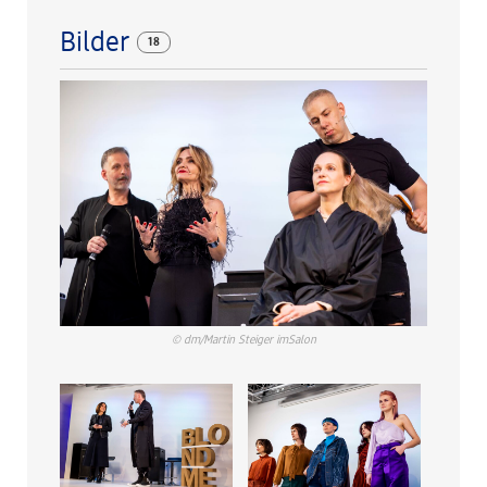
Bilder
18
© dm/Martin Steiger imSalon