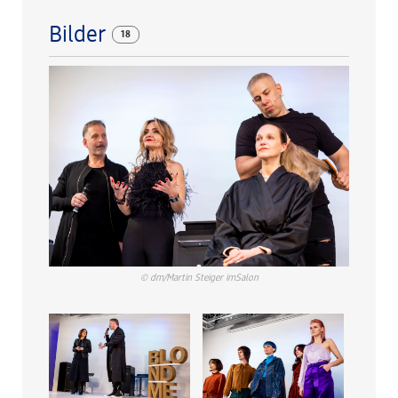
Bilder
18
© dm/Martin Steiger imSalon