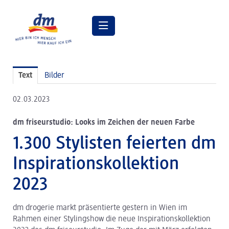
Pressemitteilungen
Text
Bilder
Pressebilder
02.03.2023
dm Geschäftsführung
dm friseurstudio: Looks im Zeichen der neuen Farbe
dm Markt
1.300 Stylisten feierten dm
dm friseurstudio
Inspirationskollektion
dm kosmetikstudio
2023
Verantwortung
dm drogerie markt präsentierte gestern in Wien im
Lehre bei dm
Rahmen einer Stylingshow die neue Inspirationskollektion
Arbeiten bei dm