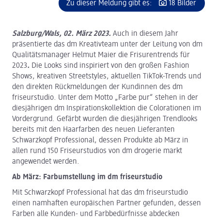
Zu dieser Meldung gibt es:
18 Bilder
Salzburg/Wals, 02. März 2023.
Auch in diesem Jahr
präsentierte das dm Kreativteam unter der Leitung von dm
Qualitätsmanager Helmut Maier die Frisurentrends für
2023
.
Die Looks sind inspiriert von den großen Fashion
Shows, kreativen Streetstyles, aktuellen TikTok-Trends und
den direkten Rückmeldungen der Kundinnen des dm
friseurstudio. Unter dem Motto „Farbe pur“ stehen in der
diesjährigen dm Inspirationskollektion die Colorationen im
Vordergrund. Gefärbt wurden die diesjährigen Trendlooks
bereits mit den Haarfarben des neuen Lieferanten
Schwarzkopf Professional, dessen Produkte ab März in
allen rund 150 Friseurstudios von dm drogerie markt
angewendet werden.
Ab März: Farbumstellung im dm friseurstudio
Mit Schwarzkopf Professional hat das dm friseurstudio
einen namhaften europäischen Partner gefunden, dessen
Farben alle Kunden- und Farbbedürfnisse abdecken