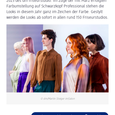
2023 des dm friseurstudio. Im Zuge der mit März erfolgten
Farbumstellung auf Schwarzkopf Professional stehen die
dm Logistik
Looks in diesem Jahr ganz im Zeichen der Farbe. Gestylt
werden die Looks ab sofort in allen rund 150 Friseurstudios.
dm Online Shop
PAYBACK
Über dm
Pressekontakt
ACTIVE BEAUTY
© dm/Martin Steiger imSalon