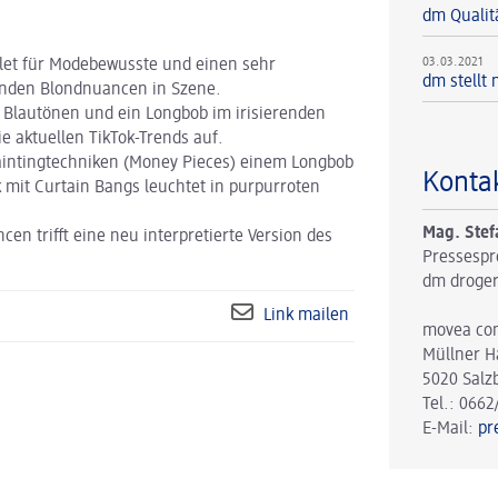
dm Qualitä
03.03.2021
llet für Modebewusste und einen sehr
dm stellt
enden Blondnuancen in Szene.
n Blautönen und ein Longbob im irisierenden
ie aktuellen TikTok-Trends auf.
Paintingtechniken (Money Pieces) einem Longbob
Konta
k mit Curtain Bangs leuchtet in purpurroten
Mag. Stef
n trifft eine neu interpretierte Version des
Pressespr
dm droger
Link mailen
movea co
Müllner H
5020 Salz
Tel.: 0662
E-Mail:
pr