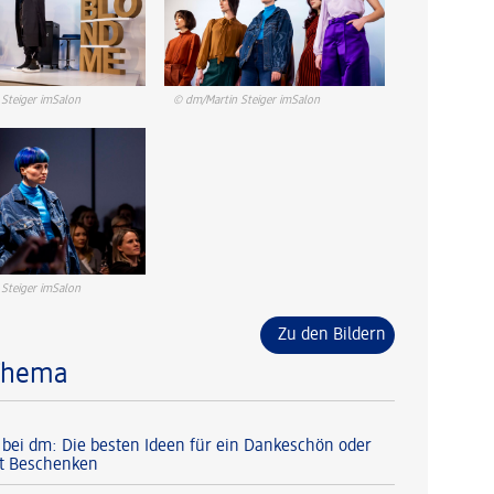
Steiger imSalon
© dm/Martin Steiger imSalon
Steiger imSalon
Zu den Bildern
Thema
 bei dm: Die besten Ideen für ein Dankeschön oder
t Beschenken