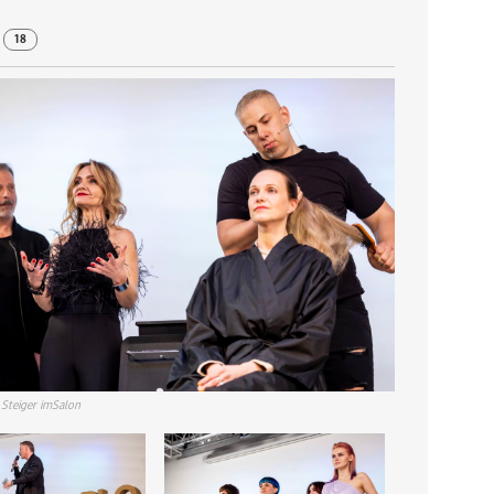
r
18
Steiger imSalon