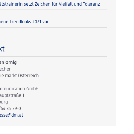
tstrainerin setzt Zeichen für Vielfalt und Toleranz
 neue Trendlooks 2021 vor
kt
an Ornig
echer
ie markt Österreich
mmunication GmbH
auptstraße 1
burg
/64 35 79-0
esse@dm.at