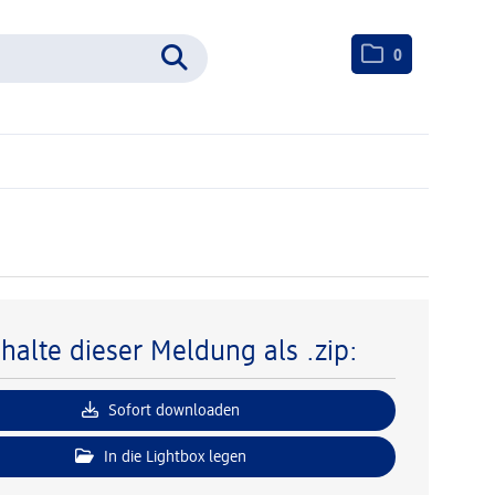
0
nhalte dieser Meldung als .zip:
Sofort downloaden
In die Lightbox legen