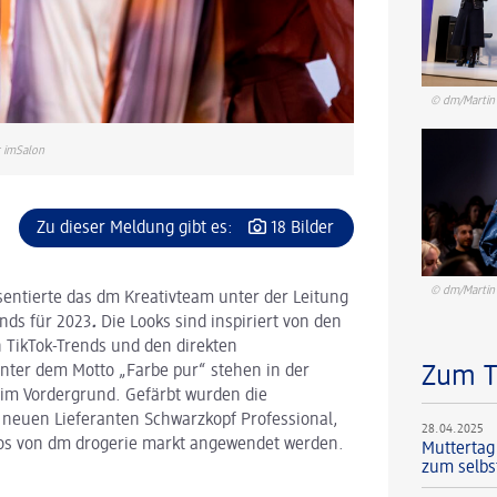
© dm/Martin 
r imSalon
Zu dieser Meldung gibt es:
18 Bilder
© dm/Martin 
entierte das dm Kreativteam unter der Leitung
nds für 2023
.
Die Looks sind inspiriert von den
n TikTok-Trends und den direkten
ter dem Motto „Farbe pur“ stehen in der
Zum 
n im Vordergrund. Gefärbt wurden die
s neuen Lieferanten Schwarzkopf Professional,
28.04.2025
dios von dm drogerie markt angewendet werden.
Muttertag
zum selbs