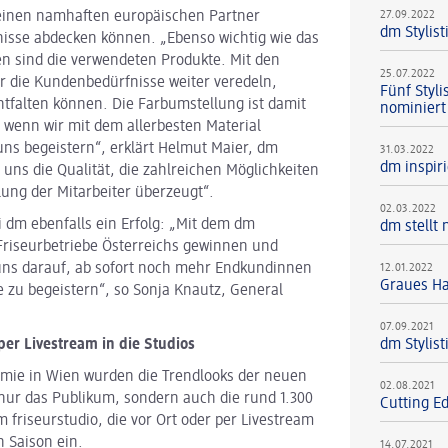
 einen namhaften europäischen Partner
27.09.2022
dm Stylis
isse abdecken können. „Ebenso wichtig wie das
en sind die verwendeten Produkte. Mit den
25.07.2022
r die Kundenbedürfnisse weiter veredeln,
Fünf Styl
tfalten können. Die Farbumstellung ist damit
nominiert
 wenn wir mit dem allerbesten Material
 uns begeistern“, erklärt Helmut Maier, dm
31.03.2022
dm inspir
uns die Qualität, die zahlreichen Möglichkeiten
lung der Mitarbeiter überzeugt“.
02.03.2022
i dm ebenfalls ein Erfolg: „Mit dem dm
dm stellt 
n Friseurbetriebe Österreichs gewinnen und
uns darauf, ab sofort noch mehr Endkundinnen
12.01.2022
Graues Ha
 zu begeistern“, so Sonja Knautz, General
07.09.2021
er Livestream in die Studios
dm Stylis
mie in Wien wurden die Trendlooks der neuen
02.08.2021
t nur das Publikum, sondern auch die rund 1.300
Cutting E
 friseurstudio, die vor Ort oder per Livestream
n Saison ein.
14.07.2021