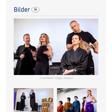
Bilder
18
© dm/Martin Steiger imSalon