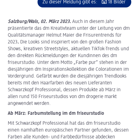
Zu dieser Meldung gibt es:
18 Bilder
Salzburg/Wals, 02. März 2023.
Auch in diesem Jahr
präsentierte das dm Kreativteam unter der Leitung von dm
Qualitätsmanager Helmut Maier die Frisurentrends für
2023
.
Die Looks sind inspiriert von den großen Fashion
Shows, kreativen Streetstyles, aktuellen TikTok-Trends und
den direkten Rückmeldungen der Kundinnen des dm
friseurstudio. Unter dem Motto „Farbe pur“ stehen in der
diesjährigen dm Inspirationskollektion die Colorationen im
Vordergrund. Gefärbt wurden die diesjährigen Trendlooks
bereits mit den Haarfarben des neuen Lieferanten
Schwarzkopf Professional, dessen Produkte ab März in
allen rund 150 Friseurstudios von dm drogerie markt
angewendet werden.
Ab März: Farbumstellung im dm friseurstudio
Mit Schwarzkopf Professional hat das dm friseurstudio
einen namhaften europäischen Partner gefunden, dessen
Farben alle Kunden- und Farbbedürfnisse abdecken