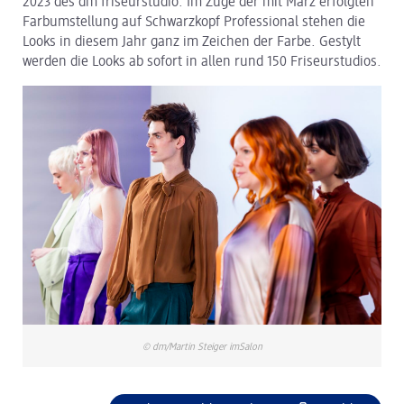
2023 des dm friseurstudio. Im Zuge der mit März erfolgten
Farbumstellung auf Schwarzkopf Professional stehen die
dm Logistik
Looks in diesem Jahr ganz im Zeichen der Farbe. Gestylt
werden die Looks ab sofort in allen rund 150 Friseurstudios.
dm Online Shop
PAYBACK
Über dm
Pressekontakt
ACTIVE BEAUTY
© dm/Martin Steiger imSalon