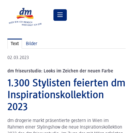
Pressemitteilungen
Text
Bilder
Pressebilder
02.03.2023
dm Geschäftsführung
dm friseurstudio: Looks im Zeichen der neuen Farbe
dm Markt
1.300 Stylisten feierten dm
dm friseurstudio
Inspirationskollektion
dm kosmetikstudio
2023
Verantwortung
dm drogerie markt präsentierte gestern in Wien im
Lehre bei dm
Rahmen einer Stylingshow die neue Inspirationskollektion
Arbeiten bei dm