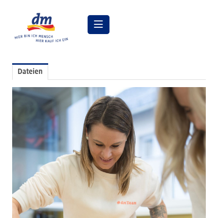
Pressemitteilungen
Dateien
Pressebilder
dm Geschäftsführung
dm Markt
dm friseurstudio
dm kosmetikstudio
Verantwortung
Lehre bei dm
Arbeiten bei dm