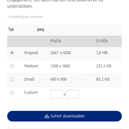
Engagement, um beim Kochen und Dekorieren zu
unterstützen.
© dm/Wolfgang Lienbacher
Typ
jpeg
Maße
Größe
Original
2667 x 4000
1,8 MB
Medium
1200 x 1800
233,1 KB
Small
600 x 900
83,2 KB
Custom
x
Sofort downloaden