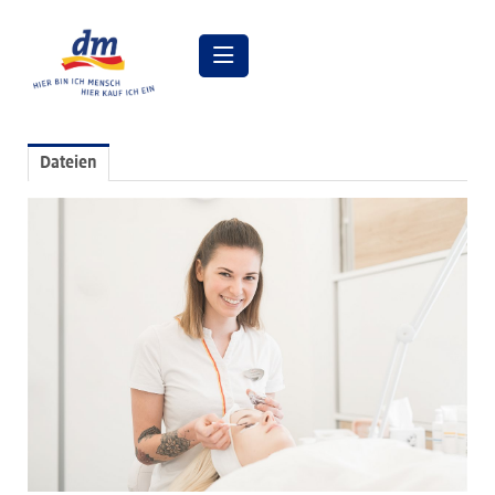
Pressemitteilungen
Dateien
Pressebilder
dm Geschäftsführung
dm Markt
dm friseurstudio
dm kosmetikstudio
Verantwortung
Lehre bei dm
Arbeiten bei dm