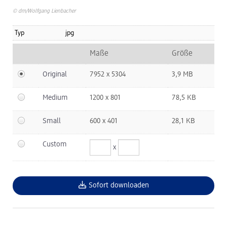
© dm/Wolfgang Lienbacher
dm Logistik
Typ
jpg
dm Online Shop
Maße
Größe
PAYBACK
Original
7952 x 5304
3,9 MB
Über dm
Medium
1200 x 801
78,5 KB
Pressekontakt
Small
600 x 401
28,1 KB
ACTIVE BEAUTY
Custom
x
Sofort downloaden