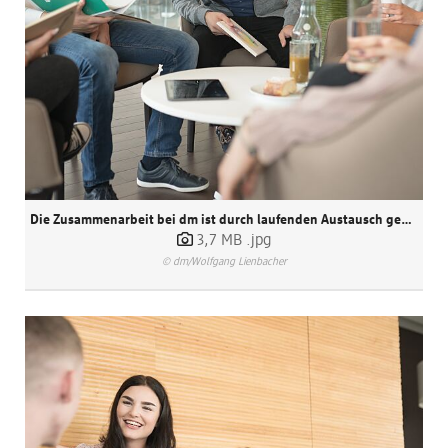
Dialogische Unternehmenskultur
dm Markt
dm friseurstudio
dm kosmetikstudio
dm Logistik
dm dialogicum
Die Zusammenarbeit bei dm ist durch laufenden Austausch geprägt.
3,7 MB
.jpg
Arbeiten bei dm
© dm/Wolfgang Lienbacher
dm Logistik
dm Online Shop
PAYBACK
Über dm